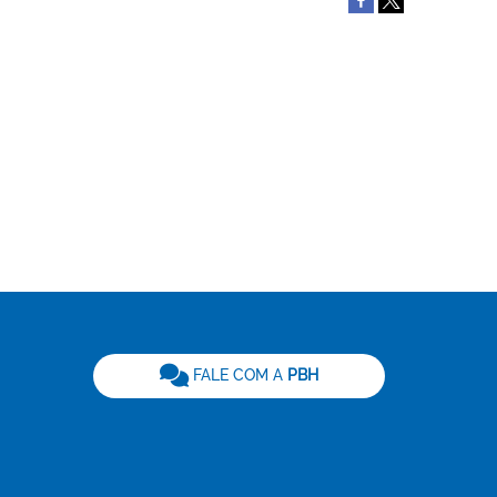
be
FALE COM A
PBH