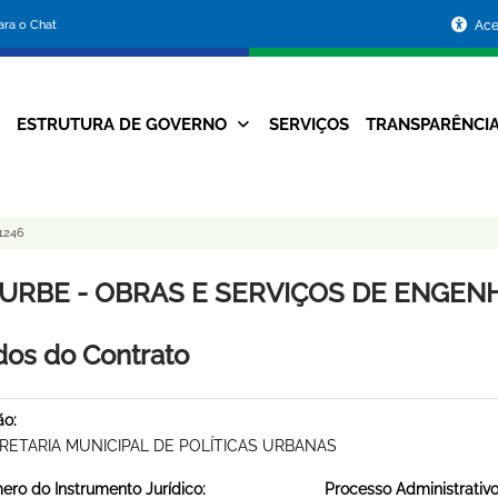
Portal
para o Chat
Ace
da
Prefeitura
ESTRUTURA DE GOVERNO
SERVIÇOS
TRANSPARÊNCI
Navegação
de
Principal
Belo
1246
Horizonte
URBE - OBRAS E SERVIÇOS DE ENGENHA
os do Contrato
ão:
RETARIA MUNICIPAL DE POLÍTICAS URBANAS
ro do Instrumento Jurídico:
Processo Administrativo