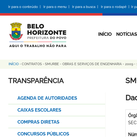
Pular
Ir para o conteúdo |
Ir para o menu |
Ir para a busca |
Ir para o rodapé |
Ir 
para
o
conteúdo
principal
INÍCIO
NOTÍCIAS
INÍCIO
-
CONTRATOS
-
SMURBE - OBRAS E SERVIÇOS DE ENGENHARIA - 2009 - 
Trilha
de
SM
TRANSPARÊNCIA
navegação
Dad
AGENDA DE AUTORIDADES
CAIXAS ESCOLARES
Órg
COMPRAS DIRETAS
SEC
CONCURSOS PÚBLICOS
Núme