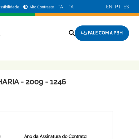
−
+
A
A
EN
PT
ES
ssibilidade
Alto Contraste
FALE COM A PBH
A
RIA - 2009 - 1246
:
Ano da Assinatura do Contrato: