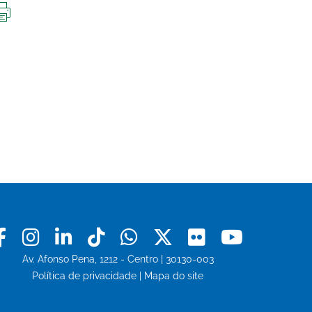
IMPRIMIR
ESTA
PÁGINA
Facebook
Instagram
Linkedin
Tiktok
Whatsapp
X
Flickr
Youtu
Av. Afonso Pena, 1212 - Centro | 30130-003
Política de privacidade
|
Mapa do site