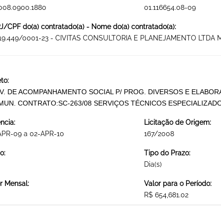
008.0900.1880
01.116654.08-09
/CPF do(a) contratado(a) - Nome do(a) contratado(a):
519.449/0001-23 - CIVITAS CONSULTORIA E PLANEJAMENTO LTDA 
to:
V. DE ACOMPANHAMENTO SOCIAL P/ PROG. DIVERSOS E ELABORA
MUN. CONTRATO:SC-263/08 SERVIÇOS TÉCNICOS ESPECIALIZAD
ncia:
Licitação de Origem:
APR-09 a 02-APR-10
167/2008
o:
Tipo do Prazo:
Dia(s)
r Mensal:
Valor para o Período:
R$ 654,681.02