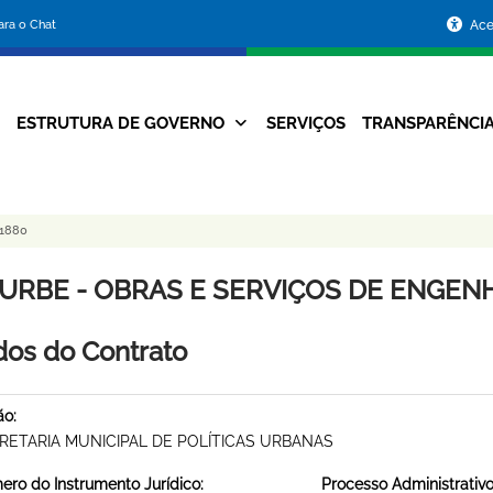
Portal
para o Chat
Ace
da
Prefeitura
ESTRUTURA DE GOVERNO
SERVIÇOS
TRANSPARÊNCI
Navegação
de
Principal
Belo
 1880
Horizonte
URBE - OBRAS E SERVIÇOS DE ENGENHA
os do Contrato
ão:
RETARIA MUNICIPAL DE POLÍTICAS URBANAS
ro do Instrumento Jurídico:
Processo Administrativo