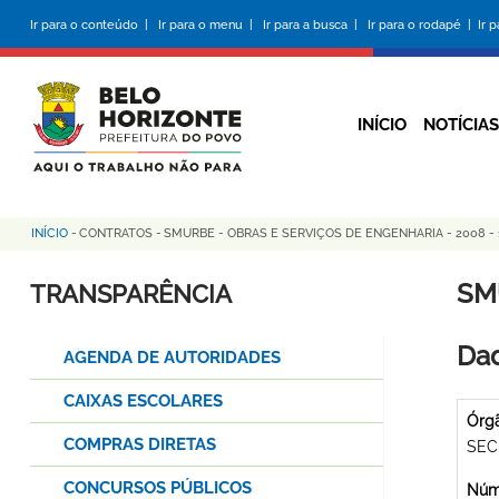
Pular
Ir para o conteúdo |
Ir para o menu |
Ir para a busca |
Ir para o rodapé |
Ir 
para
o
conteúdo
principal
INÍCIO
NOTÍCIAS
INÍCIO
-
CONTRATOS
-
SMURBE - OBRAS E SERVIÇOS DE ENGENHARIA - 2008 -
Trilha
de
SM
TRANSPARÊNCIA
navegação
Dad
AGENDA DE AUTORIDADES
CAIXAS ESCOLARES
Órg
COMPRAS DIRETAS
SEC
CONCURSOS PÚBLICOS
Núme