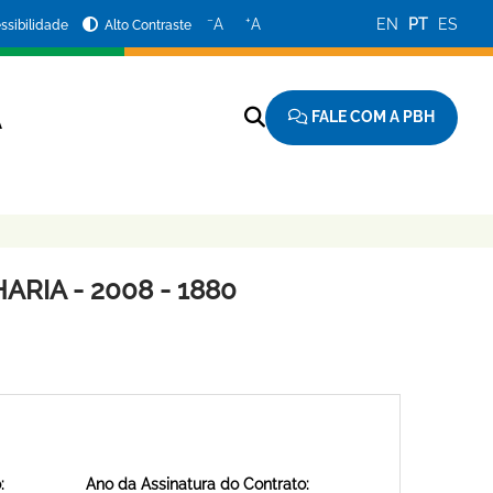
−
+
A
A
EN
PT
ES
ssibilidade
Alto Contraste
FALE COM A PBH
A
RIA - 2008 - 1880
:
Ano da Assinatura do Contrato: