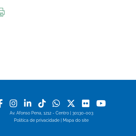
IMPRIMIR
ESTA
PÁGINA
Facebook
Instagram
Linkedin
Tiktok
Whatsapp
X
Flickr
Youtu
Av. Afonso Pena, 1212 - Centro | 30130-003
Política de privacidade
|
Mapa do site