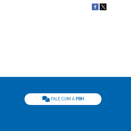
be
FALE COM A
PBH