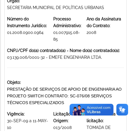
Órgão:
SECRETARIA MUNICIPAL DE POLÍTICAS URBANAS
Número do
Processo
Ano da Assinatura
Instrumento Jurídico:
Administrativo:
do Contrato:
01.2008.0900.0964
01.007915.08-
2008
85
CNPJ/CPF do(a) contratado(a) - Nome do(a) contratado(a):
03.139.006/0001-32 - EMEFE ENGENHARIA LTDA.
Objeto:
PRESTAÇÃO DE SERVIÇOS DE APOIO DE ENGENHARIA AO
PROJETO SWITCH CONTRATO: SC-076/08 SERVIÇOS
TÉCNICOS ESPECIALIZADOS
Vigência:
Licitação de
Modalidade da
30-SEP-09 a 11-MAY-
Origem:
licitação:
10
013/2008
TOMADA DE