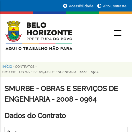
Pular
Portal
Acessibilidade
Alto Contraste
para
da
o
conteúdo
Prefeitura
O
principal
de
Belo
Horizonte
INÍCIO
-
CONTRATOS
-
Trilha
SMURBE - OBRAS E SERVIÇOS DE ENGENHARIA - 2008 - 0964
de
SMURBE - OBRAS E SERVIÇOS DE
navegação
ENGENHARIA - 2008 - 0964
Dados do Contrato