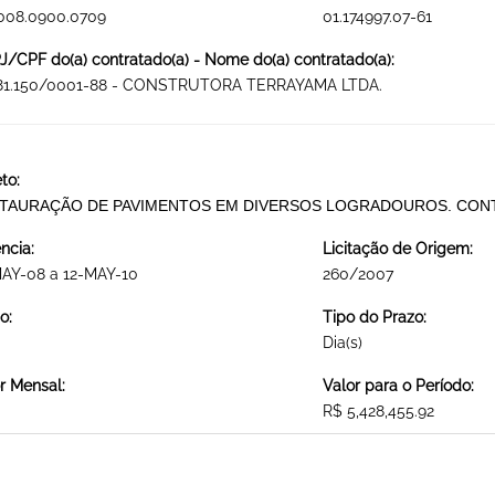
2008.0900.0709
01.174997.07-61
/CPF do(a) contratado(a) - Nome do(a) contratado(a):
681.150/0001-88 - CONSTRUTORA TERRAYAMA LTDA.
to:
TAURAÇÃO DE PAVIMENTOS EM DIVERSOS LOGRADOUROS. CONTR
ncia:
Licitação de Origem:
MAY-08 a 12-MAY-10
260/2007
o:
Tipo do Prazo:
Dia(s)
r Mensal:
Valor para o Período:
R$ 5,428,455.92