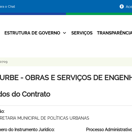
Portal
para o Chat
Ace
da
Prefeitura
ESTRUTURA DE GOVERNO
SERVIÇOS
TRANSPARÊNCI
Navegação
de
Principal
Belo
 0709
Horizonte
URBE - OBRAS E SERVIÇOS DE ENGENHA
os do Contrato
ão:
RETARIA MUNICIPAL DE POLÍTICAS URBANAS
ro do Instrumento Jurídico:
Processo Administrativo