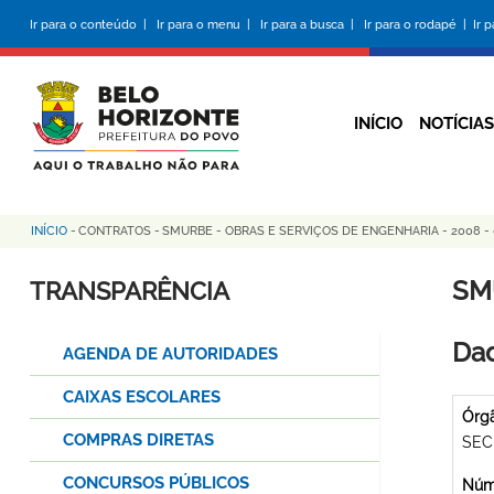
Pular
Ir para o conteúdo |
Ir para o menu |
Ir para a busca |
Ir para o rodapé |
Ir 
para
o
conteúdo
principal
INÍCIO
NOTÍCIAS
INÍCIO
-
CONTRATOS
-
SMURBE - OBRAS E SERVIÇOS DE ENGENHARIA - 2008 -
Trilha
de
SM
TRANSPARÊNCIA
navegação
Dad
AGENDA DE AUTORIDADES
CAIXAS ESCOLARES
Órg
COMPRAS DIRETAS
SEC
CONCURSOS PÚBLICOS
Núme