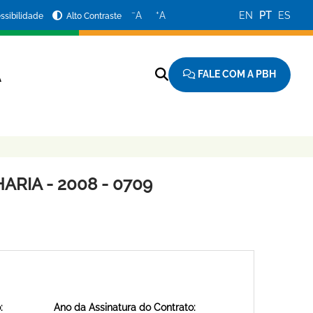
−
+
A
A
EN
PT
ES
ssibilidade
Alto Contraste
FALE COM A PBH
A
RIA - 2008 - 0709
:
Ano da Assinatura do Contrato: