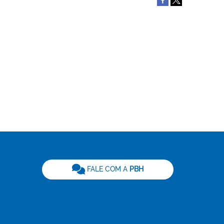
be
FALE COM A
PBH