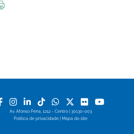
IMPRIMIR
ESTA
PÁGINA
Facebook
Instagram
Linkedin
Tiktok
Whatsapp
X
Flickr
Youtu
Av. Afonso Pena, 1212 - Centro | 30130-003
Política de privacidade
|
Mapa do site