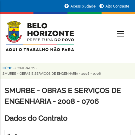
Pular
Portal
Acessibilidade
Alto Contraste
para
da
o
conteúdo
Prefeitura
O
principal
de
Belo
Horizonte
INÍCIO
-
CONTRATOS
-
Trilha
SMURBE - OBRAS E SERVIÇOS DE ENGENHARIA - 2008 - 0706
de
SMURBE - OBRAS E SERVIÇOS DE
navegação
ENGENHARIA - 2008 - 0706
Dados do Contrato