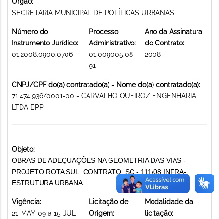
Órgão:
SECRETARIA MUNICIPAL DE POLÍTICAS URBANAS
Número do
Processo
Ano da Assinatura
Instrumento Jurídico:
Administrativo:
do Contrato:
01.2008.0900.0706
01.009005.08-
2008
91
CNPJ/CPF do(a) contratado(a) - Nome do(a) contratado(a):
71.474.936/0001-00 - CARVALHO QUEIROZ ENGENHARIA
LTDA EPP
Objeto:
OBRAS DE ADEQUAÇÕES NA GEOMETRIA DAS VIAS -
PROJETO ROTA SUL. CONTRATO: SC - 111/08 INFRA-
ESTRUTURA URBANA
Vigência:
Licitação de
Modalidade da
21-MAY-09 a 15-JUL-
Origem:
licitação: