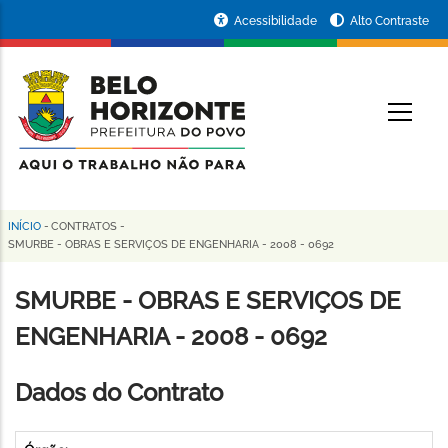
Pular
Portal
Acessibilidade
Alto Contraste
para
da
o
conteúdo
Prefeitura
O
principal
de
Belo
Horizonte
INÍCIO
-
CONTRATOS
-
Trilha
SMURBE - OBRAS E SERVIÇOS DE ENGENHARIA - 2008 - 0692
de
SMURBE - OBRAS E SERVIÇOS DE
navegação
ENGENHARIA - 2008 - 0692
Dados do Contrato