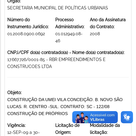
Órgão:
SECRETARIA MUNICIPAL DE POLÍTICAS URBANAS
Número do
Processo
Ano da Assinatura
Instrumento Jurídico:
Administrativo:
do Contrato:
01.2008.0900.0692
01.012949.08-
2008
46
CNPJ/CPF do(a) contratado(a) - Nome do(a) contratado(a):
17.667.726/0001-85 - RBR EMPREENDIMENTOS E
CONSTRUCOES LTDA
Objeto:
CONSTRUÇÃO DA UMEI VILA CONCEIÇÃO. B. NOVO SÃO
LUCAS. R. CENTRO -SUL. CONTRATO: SC - 122/08
CONSTRUÇÃO DE PRÓPRIOS
Vigência:
Licitação de
Modalidade da
12-SEP-09 a 30-
Origem:
licitação: