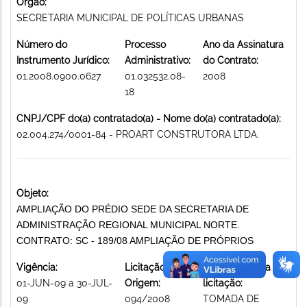
Órgão:
SECRETARIA MUNICIPAL DE POLÍTICAS URBANAS
Número do
Processo
Ano da Assinatura
Instrumento Jurídico:
Administrativo:
do Contrato:
01.2008.0900.0627
01.032532.08-
2008
18
CNPJ/CPF do(a) contratado(a) - Nome do(a) contratado(a):
02.004.274/0001-84 - PROART CONSTRUTORA LTDA.
Objeto:
AMPLIAÇÃO DO PRÉDIO SEDE DA SECRETARIA DE
ADMINISTRAÇÃO REGIONAL MUNICIPAL NORTE.
CONTRATO: SC - 189/08 AMPLIAÇÃO DE PRÓPRIOS
Vigência:
Licitação de
Modalidade da
01-JUN-09 a 30-JUL-
Origem:
licitação:
09
094/2008
TOMADA DE