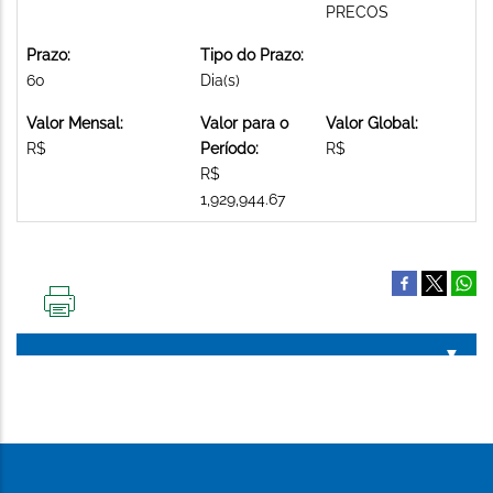
PRECOS
Prazo:
Tipo do Prazo:
60
Dia(s)
Valor Mensal:
Valor para o
Valor Global:
R$
Período:
R$
R$
1,929,944.67
IMPRIMIR
ESTA
PÁGINA