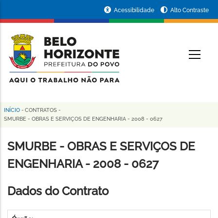
Pular
Portal
Acessibilidade
Alto Contraste
para
da
o
conteúdo
Prefeitura
O
principal
de
Belo
Horizonte
INÍCIO
-
CONTRATOS
-
Trilha
SMURBE - OBRAS E SERVIÇOS DE ENGENHARIA - 2008 - 0627
de
SMURBE - OBRAS E SERVIÇOS DE
navegação
ENGENHARIA - 2008 - 0627
Dados do Contrato