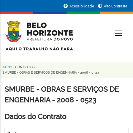
Pular
Portal
Acessibilidade
Alto Contraste
para
da
o
conteúdo
Prefeitura
O
principal
de
Belo
Horizonte
INÍCIO
-
CONTRATOS
-
Trilha
SMURBE - OBRAS E SERVIÇOS DE ENGENHARIA - 2008 - 0523
de
SMURBE - OBRAS E SERVIÇOS DE
navegação
ENGENHARIA - 2008 - 0523
Dados do Contrato