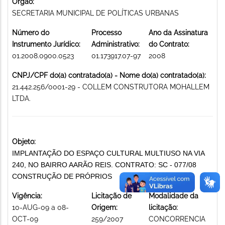
Órgão:
SECRETARIA MUNICIPAL DE POLÍTICAS URBANAS
Número do
Processo
Ano da Assinatura
Instrumento Jurídico:
Administrativo:
do Contrato:
01.2008.0900.0523
01.173917.07-97
2008
CNPJ/CPF do(a) contratado(a) - Nome do(a) contratado(a):
21.442.256/0001-29 - COLLEM CONSTRUTORA MOHALLEM
LTDA.
Objeto:
IMPLANTAÇÃO DO ESPAÇO CULTURAL MULTIUSO NA VIA
240, NO BAIRRO AARÃO REIS. CONTRATO: SC - 077/08
CONSTRUÇÃO DE PRÓPRIOS
Vigência:
Licitação de
Modalidade da
10-AUG-09 a 08-
Origem:
licitação:
OCT-09
259/2007
CONCORRENCIA