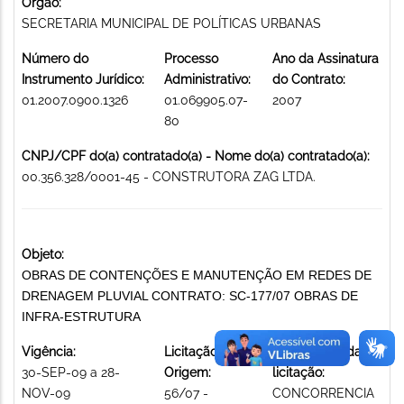
Órgão:
SECRETARIA MUNICIPAL DE POLÍTICAS URBANAS
Número do
Processo
Ano da Assinatura
Instrumento Jurídico:
Administrativo:
do Contrato:
01.2007.0900.1326
01.069905.07-
2007
80
CNPJ/CPF do(a) contratado(a) - Nome do(a) contratado(a):
00.356.328/0001-45 - CONSTRUTORA ZAG LTDA.
Objeto:
OBRAS DE CONTENÇÕES E MANUTENÇÃO EM REDES DE
DRENAGEM PLUVIAL CONTRATO: SC-177/07 OBRAS DE
INFRA-ESTRUTURA
Vigência:
Licitação de
Modalidade da
30-SEP-09 a 28-
Origem:
licitação:
NOV-09
56/07 -
CONCORRENCIA