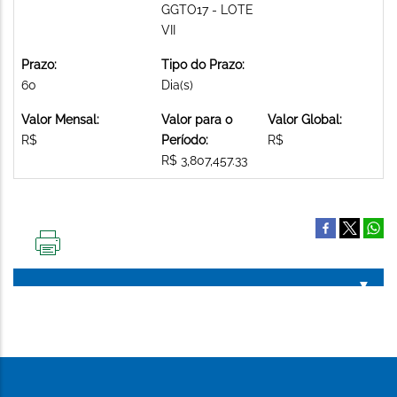
GGTO17 - LOTE
VII
Prazo:
Tipo do Prazo:
60
Dia(s)
Valor Mensal:
Valor para o
Valor Global:
R$
Período:
R$
R$ 3,807,457.33
IMPRIMIR
ESTA
PÁGINA