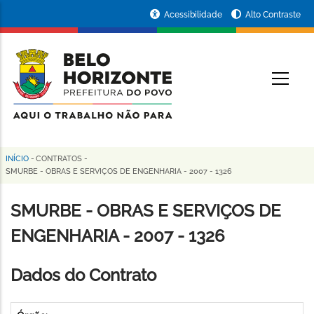
Pular
Portal
Acessibilidade
Alto Contraste
para
da
o
conteúdo
Prefeitura
O
principal
de
Belo
Horizonte
INÍCIO
-
CONTRATOS
-
Trilha
SMURBE - OBRAS E SERVIÇOS DE ENGENHARIA - 2007 - 1326
de
SMURBE - OBRAS E SERVIÇOS DE
navegação
ENGENHARIA - 2007 - 1326
Dados do Contrato