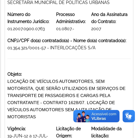
SECRETARIA MUNICIPAL DE POLÍTICAS URBANAS
Número do
Processo
Ano da Assinatura
Instrumento Jurídico:
Administrativo:
do Contrato:
01.2007.0900.0763
01.0807.-
2007
CNPJ/CPF do(a) contratado(a) - Nome do(a) contratado(a):
01.354.321/0001-57 - INTERLOCAÇÕES S/A
Objeto:
LOCAÇÃO DE VEÍCULOS AUTOMOTORES, SEM
MOTORISTA, QUE SERÃO UTILIZADOS EM SERVIÇOS DE
TRANSPORTE DE PASSAGEIROS E CARGAS PELA
CONTRATANTE - CONTRATO 1628/07. LOCAÇÃO DE
VEÍCULOS AUTOMOTORES SEM A UTILIZAÇÃO DE
MOTORISTAS
Vigência:
Licitação de
Modalidade da
19-JUN-12 a 17-JUL-
Origem:
licitação: