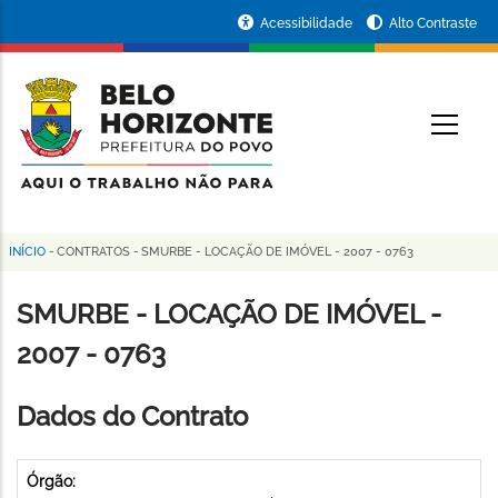
Pular
Portal
Acessibilidade
Alto Contraste
para
da
o
conteúdo
Prefeitura
O
principal
de
Belo
Horizonte
INÍCIO
-
CONTRATOS
-
SMURBE - LOCAÇÃO DE IMÓVEL - 2007 - 0763
Trilha
de
SMURBE - LOCAÇÃO DE IMÓVEL -
navegação
2007 - 0763
Dados do Contrato
Órgão: