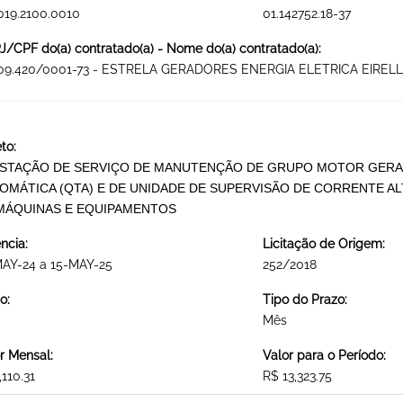
019.2100.0010
01.142752.18-37
/CPF do(a) contratado(a) - Nome do(a) contratado(a):
309.420/0001-73 - ESTRELA GERADORES ENERGIA ELETRICA EIRELL
to:
STAÇÃO DE SERVIÇO DE MANUTENÇÃO DE GRUPO MOTOR GERA
OMÁTICA (QTA) E DE UNIDADE DE SUPERVISÃO DE CORRENTE 
MÁQUINAS E EQUIPAMENTOS
ncia:
Licitação de Origem:
MAY-24 a 15-MAY-25
252/2018
o:
Tipo do Prazo:
Mês
r Mensal:
Valor para o Período:
,110.31
R$ 13,323.75