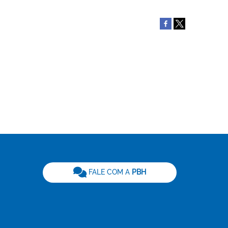
be
FALE COM A
PBH