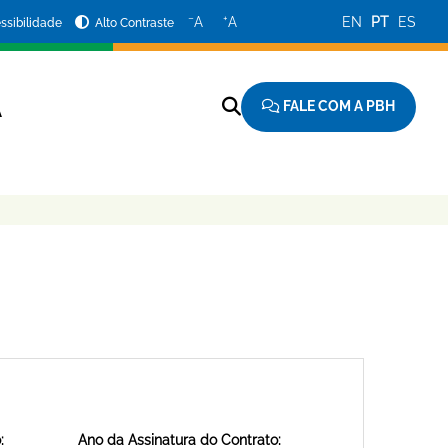
−
+
A
A
EN
PT
ES
ssibilidade
Alto Contraste
FALE COM A PBH
A
:
Ano da Assinatura do Contrato: