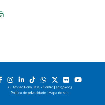
IMPRIMIR
ESTA
PÁGINA
Facebook
Instagram
Linkedin
Tiktok
Whatsapp
X
Flickr
Youtu
Av. Afonso Pena, 1212 - Centro | 30130-003
Política de privacidade
|
Mapa do site