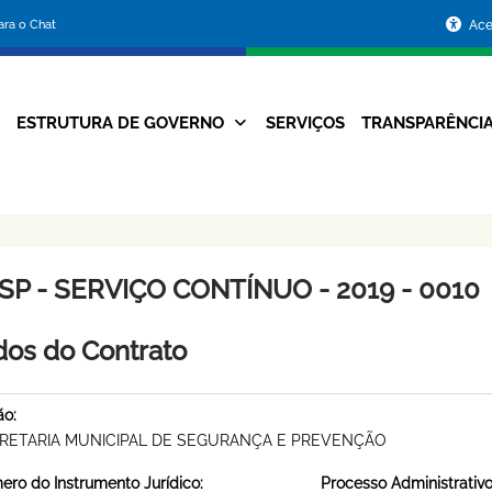
Portal
para o Chat
Ace
da
Prefeitura
ESTRUTURA DE GOVERNO
SERVIÇOS
TRANSPARÊNCI
Navegação
de
Principal
Belo
Horizonte
SP - SERVIÇO CONTÍNUO - 2019 - 0010
os do Contrato
ão:
RETARIA MUNICIPAL DE SEGURANÇA E PREVENÇÃO
ro do Instrumento Jurídico:
Processo Administrativo