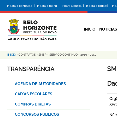
Pular
Ir para o conteúdo |
Ir para o menu |
Ir para a busca |
Ir para o rodapé |
Ir 
para
o
conteúdo
principal
INÍCIO
NOTÍCIAS
INÍCIO
-
CONTRATOS
-
SMSP - SERVIÇO CONTÍNUO - 2019 - 0010
Trilha
de
SM
TRANSPARÊNCIA
navegação
Dad
AGENDA DE AUTORIDADES
CAIXAS ESCOLARES
Órg
COMPRAS DIRETAS
SEC
CONCURSOS PÚBLICOS
Núme