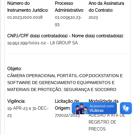
Número do
Processo
Ano da Assinatura
Instrumento Jurídico:
Administrativo:
do Contrato:
01.2023.2100.0018
01.009510.23-
2023
93
CNPJ/CPF do(a) contratado(a) - Nome do(a) contratado(a):
19.952.299/0001-02 - L8 GROUP SA
Objeto:
CÂMERA OPERACIONAL PORTÁTIL-COP,DOCKSTATION E
SOFTWARE DE GERENCIAMENTO EQUIPAMENTOS E
MATERIAIS DE PROTEÇÃO, SEGURANÇA E SOCORRO
Vigência:
Licitação de
Modalidade da
19-APR-23 a 31-DEC-
Origem:
licitação:
23
772022/2023
ADESAO A ATA DE
REGISTRO DE
PRECOS