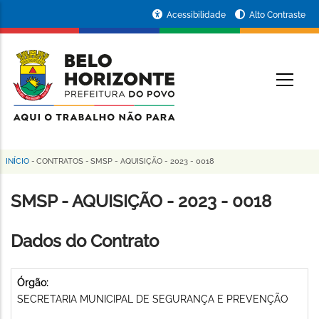
Pular
Portal
Acessibilidade
Alto Contraste
para
da
o
conteúdo
Prefeitura
O
principal
de
Belo
Horizonte
INÍCIO
-
CONTRATOS
-
SMSP - AQUISIÇÃO - 2023 - 0018
Trilha
de
SMSP - AQUISIÇÃO - 2023 - 0018
navegação
Dados do Contrato
Órgão:
SECRETARIA MUNICIPAL DE SEGURANÇA E PREVENÇÃO