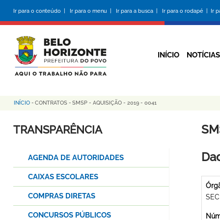
Pular
Ir para o conteúdo |
Ir para o menu |
Ir para a busca |
Ir para o rodapé |
Ir 
para
o
conteúdo
principal
INÍCIO
NOTÍCIAS
INÍCIO
-
CONTRATOS
-
SMSP - AQUISIÇÃO - 2019 - 0041
Trilha
de
SMS
TRANSPARÊNCIA
navegação
Dad
AGENDA DE AUTORIDADES
CAIXAS ESCOLARES
Órg
COMPRAS DIRETAS
SEC
CONCURSOS PÚBLICOS
Núme