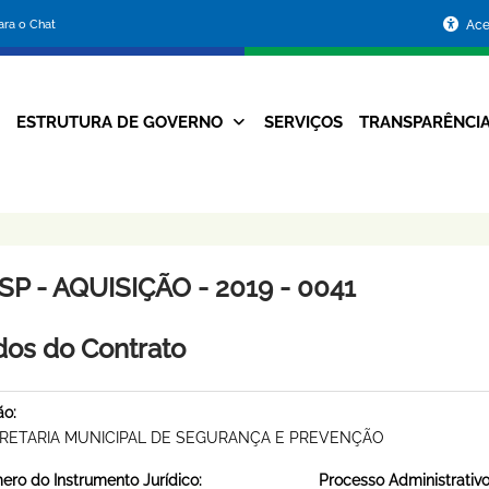
Portal
para o Chat
Ace
da
Prefeitura
ESTRUTURA DE GOVERNO
SERVIÇOS
TRANSPARÊNCI
Navegação
de
Principal
Belo
Horizonte
P - AQUISIÇÃO - 2019 - 0041
os do Contrato
ão:
RETARIA MUNICIPAL DE SEGURANÇA E PREVENÇÃO
ro do Instrumento Jurídico:
Processo Administrativo