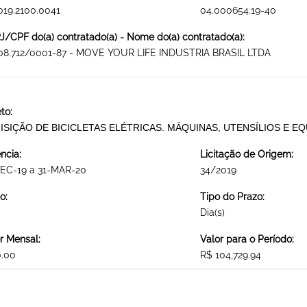
019.2100.0041
04.000654.19-40
/CPF do(a) contratado(a) - Nome do(a) contratado(a):
408.712/0001-87 - MOVE YOUR LIFE INDUSTRIA BRASIL LTDA
to:
ISIÇÃO DE BICICLETAS ELÉTRICAS. MÁQUINAS, UTENSÍLIOS E 
ncia:
Licitação de Origem:
DEC-19 a 31-MAR-20
34/2019
o:
Tipo do Prazo:
Dia(s)
r Mensal:
Valor para o Período:
0.00
R$ 104,729.94