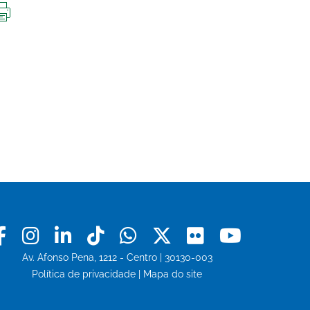
IMPRIMIR
ESTA
PÁGINA
Facebook
Instagram
Linkedin
Tiktok
Whatsapp
X
Flickr
Youtu
Av. Afonso Pena, 1212 - Centro | 30130-003
Política de privacidade
|
Mapa do site