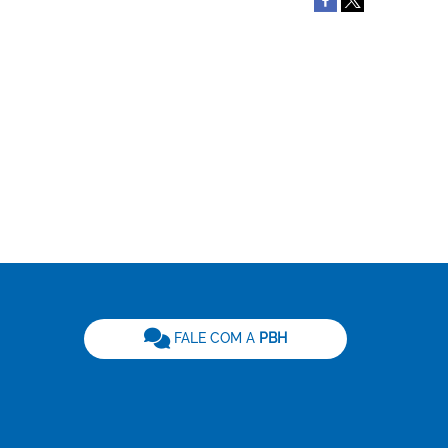
be
FALE COM A
PBH