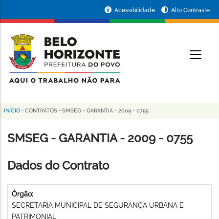
Pular
Portal
Acessibilidade
Alto Contraste
para
da
o
conteúdo
Prefeitura
O
principal
de
Belo
Horizonte
INÍCIO
-
CONTRATOS
-
SMSEG - GARANTIA - 2009 - 0755
Trilha
de
SMSEG - GARANTIA - 2009 - 0755
navegação
Dados do Contrato
Órgão:
SECRETARIA MUNICIPAL DE SEGURANÇA URBANA E
PATRIMONIAL