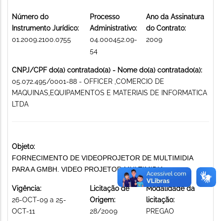
Número do
Processo
Ano da Assinatura
Instrumento Jurídico:
Administrativo:
do Contrato:
01.2009.2100.0755
04.000452.09-
2009
54
CNPJ/CPF do(a) contratado(a) - Nome do(a) contratado(a):
05.072.495/0001-88 - OFFICER ,COMERCIO DE
MAQUINAS,EQUIPAMENTOS E MATERIAIS DE INFORMATICA
LTDA
Objeto:
FORNECIMENTO DE VIDEOPROJETOR DE MULTIMIDIA
PARA A GMBH. VIDEO PROJETOR MULTIMIDIA
Vigência:
Licitação de
Modalidade da
26-OCT-09 a 25-
Origem:
licitação:
OCT-11
28/2009
PREGAO