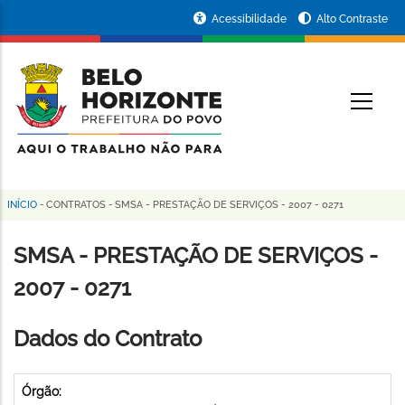
Pular
Portal
Acessibilidade
Alto Contraste
para
da
o
conteúdo
Prefeitura
O
principal
de
Belo
Horizonte
INÍCIO
-
CONTRATOS
-
SMSA - PRESTAÇÃO DE SERVIÇOS - 2007 - 0271
Trilha
de
SMSA - PRESTAÇÃO DE SERVIÇOS -
navegação
2007 - 0271
Dados do Contrato
Órgão: