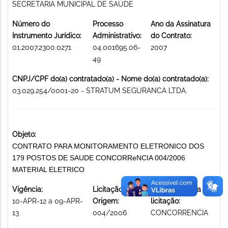
SECRETARIA MUNICIPAL DE SAÚDE
Número do
Processo
Ano da Assinatura
Instrumento Jurídico:
Administrativo:
do Contrato:
01.2007.2300.0271
04.001695.06-
2007
49
CNPJ/CPF do(a) contratado(a) - Nome do(a) contratado(a):
03.029.254/0001-20 - STRATUM SEGURANCA LTDA.
Objeto:
CONTRATO PARA MONITORAMENTO ELETRONICO DOS
179 POSTOS DE SAUDE CONCORReNCIA 004/2006
MATERIAL ELETRICO
Vigência:
Licitação de
Modalidade da
10-APR-12 a 09-APR-
Origem:
licitação:
13
004/2006
CONCORRENCIA