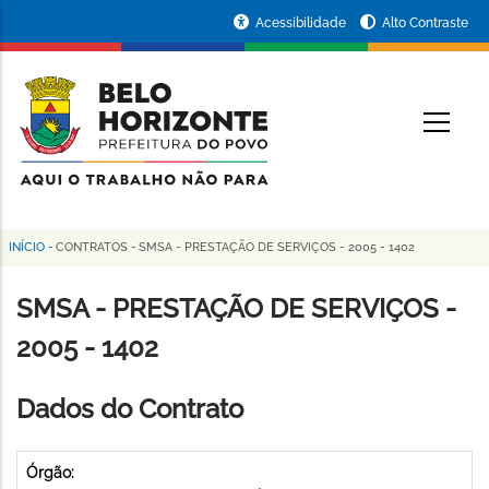
Pular
Portal
Acessibilidade
Alto Contraste
para
da
o
conteúdo
Prefeitura
O
principal
de
Belo
Horizonte
INÍCIO
-
CONTRATOS
-
SMSA - PRESTAÇÃO DE SERVIÇOS - 2005 - 1402
Trilha
de
SMSA - PRESTAÇÃO DE SERVIÇOS -
navegação
2005 - 1402
Dados do Contrato
Órgão: