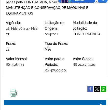
pecas pela CONTRATADA, a Secretaria Municipal de Saude
MANUTENÇÃO E CONSERVAÇÃO DE MÁQUINAS E
EQUIPAMENTOS
Vigência:
Licitação de
Modalidade da
28-FEB-16 a 27-FEB-
Origem:
licitação:
17
0042011
CONCORRENCIA
Prazo:
Tipo do Prazo:
12
Mês
Valor Mensal:
Valor para o
Valor Global:
R$ 3,983.33
Período:
R$ 240,752.00
R$ 47,800.00
IMPRIMIR
ESTA
PÁGINA