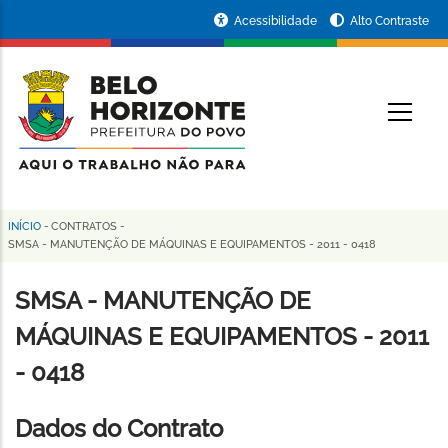
Pular
Portal
Acessibilidade
Alto Contraste
para
da
o
conteúdo
Prefeitura
O
principal
de
Belo
Horizonte
INÍCIO
-
CONTRATOS
-
Trilha
SMSA - MANUTENÇÃO DE MÁQUINAS E EQUIPAMENTOS - 2011 - 0418
de
SMSA - MANUTENÇÃO DE
navegação
MÁQUINAS E EQUIPAMENTOS - 2011
- 0418
Dados do Contrato