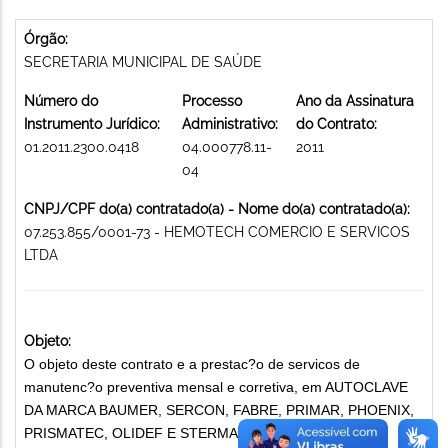
Órgão:
SECRETARIA MUNICIPAL DE SAÚDE
Número do
Processo
Ano da Assinatura
Instrumento Jurídico:
Administrativo:
do Contrato:
01.2011.2300.0418
04.000778.11-
2011
04
CNPJ/CPF do(a) contratado(a) - Nome do(a) contratado(a):
07.253.855/0001-73 - HEMOTECH COMERCIO E SERVICOS
LTDA
Objeto:
O objeto deste contrato e a prestac?o de servicos de
manutenc?o preventiva mensal e corretiva, em AUTOCLAVE
DA MARCA BAUMER, SERCON, FABRE, PRIMAR, PHOENIX,
PRISMATEC, OLIDEF E STERMAX, com fornecimento de