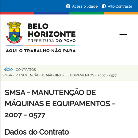
Pular
Portal
Acessibilidade
Alto Contraste
para
da
o
conteúdo
Prefeitura
O
principal
de
Belo
Horizonte
INÍCIO
-
CONTRATOS
-
Trilha
SMSA - MANUTENÇÃO DE MÁQUINAS E EQUIPAMENTOS - 2007 - 0577
de
SMSA - MANUTENÇÃO DE
navegação
MÁQUINAS E EQUIPAMENTOS -
2007 - 0577
Dados do Contrato