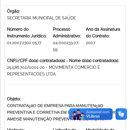
Órgão:
SECRETARIA MUNICIPAL DE SAÚDE
Número do
Processo
Ano da Assinatura
Instrumento Jurídico:
Administrativo:
do Contrato:
01.2007.2300.0577
04.000233.07-
2007
59
CNPJ/CPF do(a) contratado(a) - Nome do(a) contratado(a):
25.586.702/0001-20 - MOVIMENTA COMERCIO E
REPRESENTACOES LTDA.
Objeto:
CONTRATAçãO DE EMPRESA PARA MANUTENçãO
PREVENTIVA E CORRETIVA EM EMPILHADEIRA DA MARCA
AMEISE MANUTENÇÃO PREVENTIVA E CORRETIVA