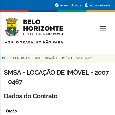
Pular
Portal
Acessibilidade
Alto Contraste
para
da
o
conteúdo
Prefeitura
O
principal
de
Belo
Horizonte
INÍCIO
-
CONTRATOS
-
SMSA - LOCAÇÃO DE IMÓVEL - 2007 - 0467
Trilha
de
SMSA - LOCAÇÃO DE IMÓVEL - 2007
navegação
- 0467
Dados do Contrato
Órgão: