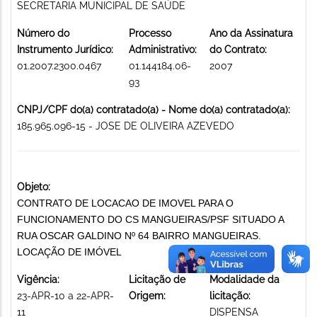
SECRETARIA MUNICIPAL DE SAÚDE
Número do
Processo
Ano da Assinatura
Instrumento Jurídico:
Administrativo:
do Contrato:
01.2007.2300.0467
01.144184.06-
2007
93
CNPJ/CPF do(a) contratado(a) - Nome do(a) contratado(a):
185.965.096-15 - JOSE DE OLIVEIRA AZEVEDO
Objeto:
CONTRATO DE LOCACAO DE IMOVEL PARA O
FUNCIONAMENTO DO CS MANGUEIRAS/PSF SITUADO A
RUA OSCAR GALDINO Nº 64 BAIRRO MANGUEIRAS.
LOCAÇÃO DE IMÓVEL
Vigência:
Licitação de
Modalidade da
23-APR-10 a 22-APR-
Origem:
licitação:
11
DISPENSA