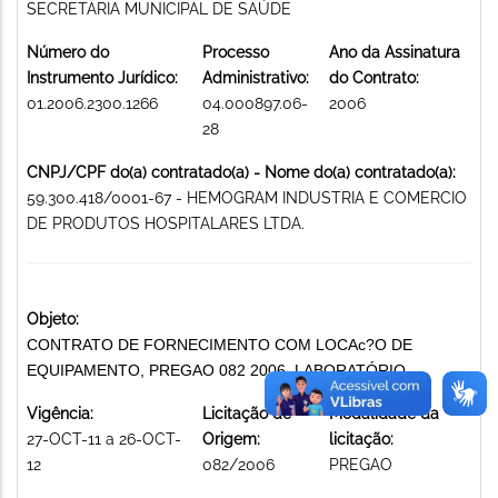
SECRETARIA MUNICIPAL DE SAÚDE
Número do
Processo
Ano da Assinatura
Instrumento Jurídico:
Administrativo:
do Contrato:
01.2006.2300.1266
04.000897.06-
2006
28
CNPJ/CPF do(a) contratado(a) - Nome do(a) contratado(a):
59.300.418/0001-67 - HEMOGRAM INDUSTRIA E COMERCIO
DE PRODUTOS HOSPITALARES LTDA.
Objeto:
CONTRATO DE FORNECIMENTO COM LOCAc?O DE
EQUIPAMENTO, PREGAO 082 2006. LABORATÓRIO
Vigência:
Licitação de
Modalidade da
27-OCT-11 a 26-OCT-
Origem:
licitação:
12
082/2006
PREGAO