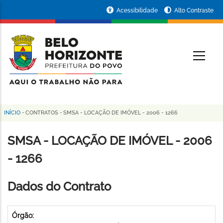
Pular
Portal
Acessibilidade
Alto Contraste
para
da
o
conteúdo
Prefeitura
O
principal
de
Belo
Horizonte
INÍCIO
-
CONTRATOS
-
SMSA - LOCAÇÃO DE IMÓVEL - 2006 - 1266
Trilha
de
SMSA - LOCAÇÃO DE IMÓVEL - 2006
navegação
- 1266
Dados do Contrato
Órgão: