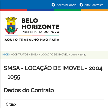
Pular
Portal
Acessibilidade
Alto Contraste
para
da
o
conteúdo
Prefeitura
O
principal
de
Belo
Horizonte
INÍCIO
-
CONTRATOS
-
SMSA - LOCAÇÃO DE IMÓVEL - 2004 - 1055
Trilha
de
SMSA - LOCAÇÃO DE IMÓVEL - 2004
navegação
- 1055
Dados do Contrato
Órgão: