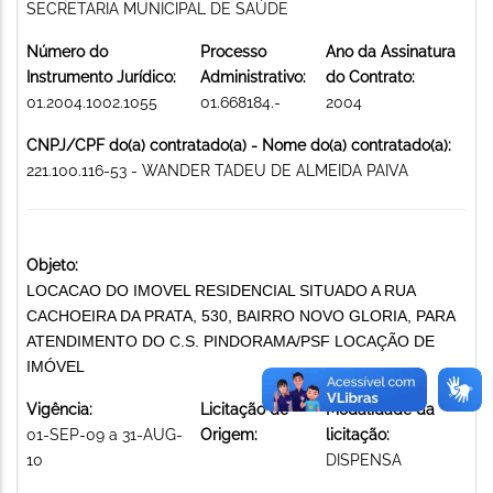
SECRETARIA MUNICIPAL DE SAÚDE
Número do
Processo
Ano da Assinatura
Instrumento Jurídico:
Administrativo:
do Contrato:
01.2004.1002.1055
01.668184.-
2004
CNPJ/CPF do(a) contratado(a) - Nome do(a) contratado(a):
221.100.116-53 - WANDER TADEU DE ALMEIDA PAIVA
Objeto:
LOCACAO DO IMOVEL RESIDENCIAL SITUADO A RUA
CACHOEIRA DA PRATA, 530, BAIRRO NOVO GLORIA, PARA
ATENDIMENTO DO C.S. PINDORAMA/PSF LOCAÇÃO DE
IMÓVEL
Vigência:
Licitação de
Modalidade da
01-SEP-09 a 31-AUG-
Origem:
licitação:
10
DISPENSA