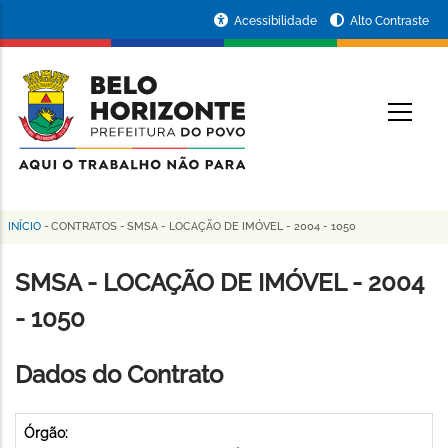
Pular
Portal
Acessibilidade
Alto Contraste
para
da
o
conteúdo
Prefeitura
O
principal
de
Belo
Horizonte
INÍCIO
-
CONTRATOS
-
SMSA - LOCAÇÃO DE IMÓVEL - 2004 - 1050
Trilha
de
SMSA - LOCAÇÃO DE IMÓVEL - 2004
navegação
- 1050
Dados do Contrato
Órgão: