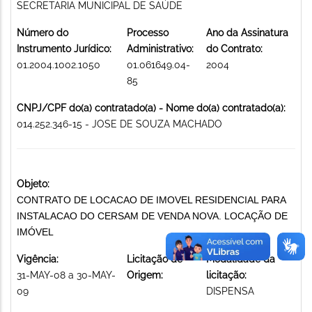
SECRETARIA MUNICIPAL DE SAÚDE
Número do
Processo
Ano da Assinatura
Instrumento Jurídico:
Administrativo:
do Contrato:
01.2004.1002.1050
01.061649.04-
2004
85
CNPJ/CPF do(a) contratado(a) - Nome do(a) contratado(a):
014.252.346-15 - JOSE DE SOUZA MACHADO
Objeto:
CONTRATO DE LOCACAO DE IMOVEL RESIDENCIAL PARA
INSTALACAO DO CERSAM DE VENDA NOVA. LOCAÇÃO DE
IMÓVEL
Vigência:
Licitação de
Modalidade da
31-MAY-08 a 30-MAY-
Origem:
licitação:
09
DISPENSA