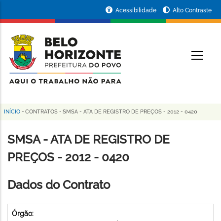
Pular
Portal
Acessibilidade
Alto Contraste
para
da
o
conteúdo
Prefeitura
O
principal
de
Belo
Horizonte
INÍCIO
-
CONTRATOS
-
SMSA - ATA DE REGISTRO DE PREÇOS - 2012 - 0420
Trilha
de
SMSA - ATA DE REGISTRO DE
navegação
PREÇOS - 2012 - 0420
Dados do Contrato
Órgão: