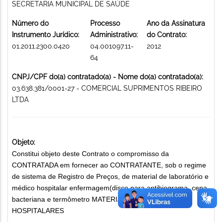
SECRETARIA MUNICIPAL DE SAÚDE
Número do
Processo
Ano da Assinatura
Instrumento Jurídico:
Administrativo:
do Contrato:
01.2011.2300.0420
04.001097.11-
2012
64
CNPJ/CPF do(a) contratado(a) - Nome do(a) contratado(a):
03.638.381/0001-27 - COMERCIAL SUPRIMENTOS RIBEIRO
LTDA
Objeto:
Constitui objeto deste Contrato o compromisso da
CONTRATADA em fornecer ao CONTRATANTE, sob o regime
de sistema de Registro de Preços, de material de laboratório e
médico hospitalar enfermagem(disco para antibiograma, cepa
bacteriana e termômetro MATERIAIS MÉDICO-
HOSPITALARES