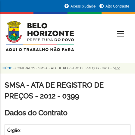
Pular
Portal
Acessibilidade
Alto Contraste
para
da
o
conteúdo
Prefeitura
O
principal
de
Belo
Horizonte
INÍCIO
-
CONTRATOS
-
SMSA - ATA DE REGISTRO DE PREÇOS - 2012 - 0399
Trilha
de
SMSA - ATA DE REGISTRO DE
navegação
PREÇOS - 2012 - 0399
Dados do Contrato
Órgão: