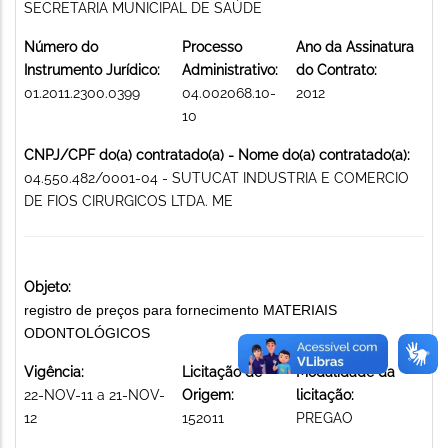
SECRETARIA MUNICIPAL DE SAÚDE
Número do
Processo
Ano da Assinatura
Instrumento Jurídico:
Administrativo:
do Contrato:
01.2011.2300.0399
04.002068.10-
2012
10
CNPJ/CPF do(a) contratado(a) - Nome do(a) contratado(a):
04.550.482/0001-04 - SUTUCAT INDUSTRIA E COMERCIO
DE FIOS CIRURGICOS LTDA. ME
Objeto:
registro de preços para fornecimento MATERIAIS
ODONTOLÓGICOS
Vigência:
Licitação de
Modalidade da
22-NOV-11 a 21-NOV-
Origem:
licitação:
12
152011
PREGAO