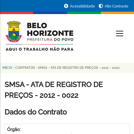
Pular
Portal
Acessibilidade
Alto Contraste
para
da
o
conteúdo
Prefeitura
O
principal
de
Belo
Horizonte
INÍCIO
-
CONTRATOS
-
SMSA - ATA DE REGISTRO DE PREÇOS - 2012 - 0022
Trilha
de
SMSA - ATA DE REGISTRO DE
navegação
PREÇOS - 2012 - 0022
Dados do Contrato
Órgão: