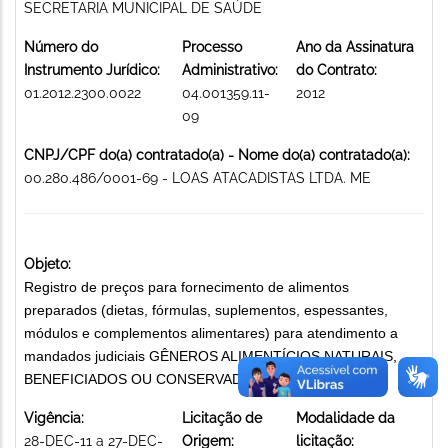
SECRETARIA MUNICIPAL DE SAÚDE
Número do
Processo
Ano da Assinatura
Instrumento Jurídico:
Administrativo:
do Contrato:
01.2012.2300.0022
04.001359.11-
2012
09
CNPJ/CPF do(a) contratado(a) - Nome do(a) contratado(a):
00.280.486/0001-69 - LOAS ATACADISTAS LTDA. ME
Objeto:
Registro de preços para fornecimento de alimentos
preparados (dietas, fórmulas, suplementos, espessantes,
módulos e complementos alimentares) para atendimento a
mandados judiciais GÊNEROS ALIMENTÍCIOS NATURAIS,
BENEFICIADOS OU CONSERVADOS
Vigência:
Licitação de
Modalidade da
28-DEC-11 a 27-DEC-
Origem:
licitação: