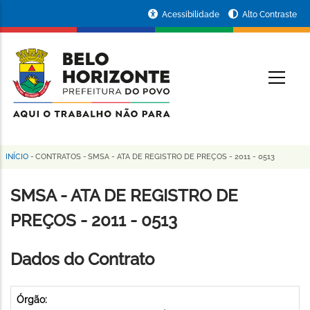
Pular
Portal
Acessibilidade
Alto Contraste
para
da
o
conteúdo
Prefeitura
O
principal
de
Belo
Horizonte
INÍCIO
-
CONTRATOS
-
SMSA - ATA DE REGISTRO DE PREÇOS - 2011 - 0513
Trilha
de
SMSA - ATA DE REGISTRO DE
navegação
PREÇOS - 2011 - 0513
Dados do Contrato
Órgão: