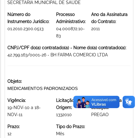
SECRETARIA MUNICIPAL DE SAÚDE
Número do
Processo
Ano da Assinatura
Instrumento Jurídico:
Administrativo:
do Contrato:
01.2010.2300.0513
04.000872.10-
2011
83
CNPJ/CPF do(a) contratado(a) - Nome do(a) contratado(a):
42.799.163/0001-26 - BH FARMA COMERCIO LTDA
Objeto:
MEDICAMENTOS PADRONIZADOS
Vigência:
Licitação de
Modalidade da
19-NOV-10 a 18-
Origem:
licitação:
NOV-11
1332010
PREGAO
Prazo:
Tipo do Prazo:
12
Mês