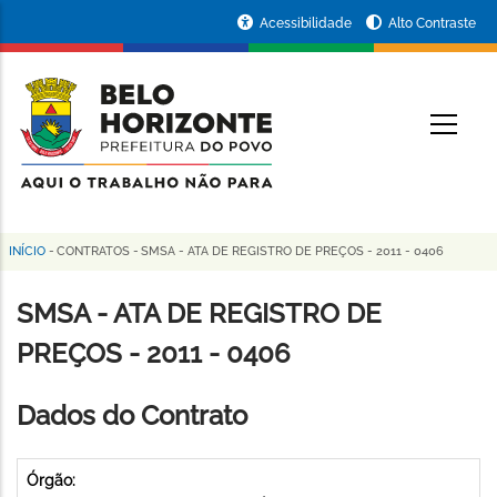
Pular
Portal
Acessibilidade
Alto Contraste
para
da
o
conteúdo
Prefeitura
O
principal
de
Belo
Horizonte
INÍCIO
-
CONTRATOS
-
SMSA - ATA DE REGISTRO DE PREÇOS - 2011 - 0406
Trilha
de
SMSA - ATA DE REGISTRO DE
navegação
PREÇOS - 2011 - 0406
Dados do Contrato
Órgão: