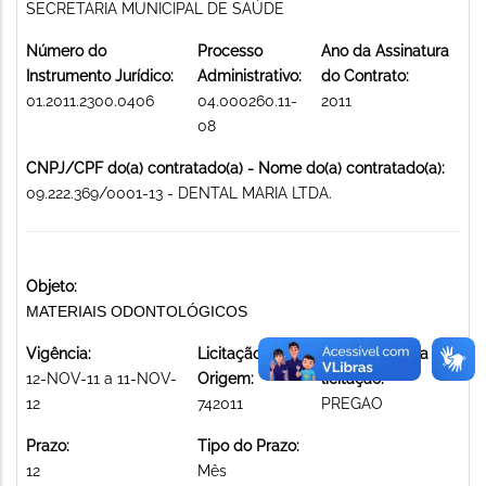
SECRETARIA MUNICIPAL DE SAÚDE
Número do
Processo
Ano da Assinatura
Instrumento Jurídico:
Administrativo:
do Contrato:
01.2011.2300.0406
04.000260.11-
2011
08
CNPJ/CPF do(a) contratado(a) - Nome do(a) contratado(a):
09.222.369/0001-13 - DENTAL MARIA LTDA.
Objeto:
MATERIAIS ODONTOLÓGICOS
Vigência:
Licitação de
Modalidade da
12-NOV-11 a 11-NOV-
Origem:
licitação:
12
742011
PREGAO
Prazo:
Tipo do Prazo:
12
Mês