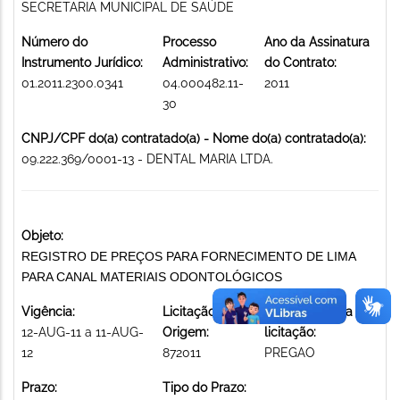
SECRETARIA MUNICIPAL DE SAÚDE
Número do
Processo
Ano da Assinatura
Instrumento Jurídico:
Administrativo:
do Contrato:
01.2011.2300.0341
04.000482.11-
2011
30
CNPJ/CPF do(a) contratado(a) - Nome do(a) contratado(a):
09.222.369/0001-13 - DENTAL MARIA LTDA.
Objeto:
REGISTRO DE PREÇOS PARA FORNECIMENTO DE LIMA
PARA CANAL MATERIAIS ODONTOLÓGICOS
Vigência:
Licitação de
Modalidade da
12-AUG-11 a 11-AUG-
Origem:
licitação:
12
872011
PREGAO
Prazo:
Tipo do Prazo: