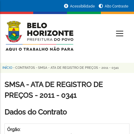
Pular
Portal
Acessibilidade
Alto Contraste
para
da
o
conteúdo
Prefeitura
O
principal
de
Belo
Horizonte
INÍCIO
-
CONTRATOS
-
SMSA - ATA DE REGISTRO DE PREÇOS - 2011 - 0341
Trilha
de
SMSA - ATA DE REGISTRO DE
navegação
PREÇOS - 2011 - 0341
Dados do Contrato
Órgão: