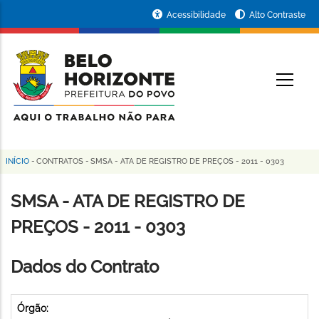
Pular
Portal
Acessibilidade
Alto Contraste
para
da
o
conteúdo
Prefeitura
O
principal
de
Belo
Horizonte
INÍCIO
-
CONTRATOS
-
SMSA - ATA DE REGISTRO DE PREÇOS - 2011 - 0303
Trilha
de
SMSA - ATA DE REGISTRO DE
navegação
PREÇOS - 2011 - 0303
Dados do Contrato
Órgão: