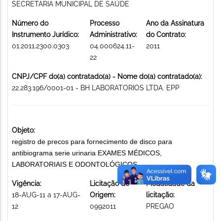
SECRETARIA MUNICIPAL DE SAÚDE
Número do
Processo
Ano da Assinatura
Instrumento Jurídico:
Administrativo:
do Contrato:
01.2011.2300.0303
04.000624.11-
2011
22
CNPJ/CPF do(a) contratado(a) - Nome do(a) contratado(a):
22.283.196/0001-01 - BH LABORATORIOS LTDA. EPP
Objeto:
registro de precos para fornecimento de disco para
antibiograma serie urinaria EXAMES MÉDICOS,
LABORATORIAIS E ODONTOLÓGICOS
Vigência:
Licitação de
Modalidade da
18-AUG-11 a 17-AUG-
Origem:
licitação:
12
0992011
PREGAO