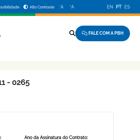
−
+
A
A
EN
PT
ES
ssibilidade
Alto Contraste
FALE COM A PBH
A
1 - 0265
:
Ano da Assinatura do Contrato: