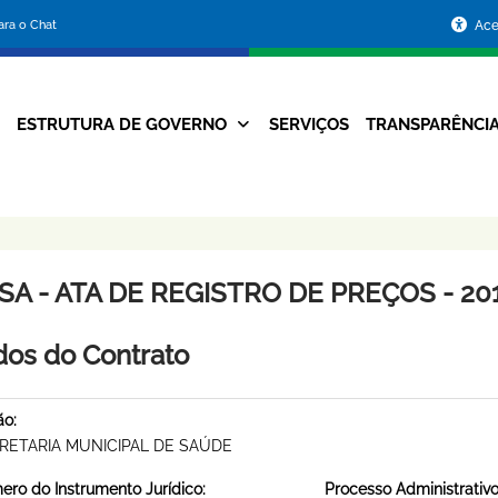
Portal
para o Chat
Ace
da
Prefeitura
ESTRUTURA DE GOVERNO
SERVIÇOS
TRANSPARÊNCI
Navegação
de
Principal
Belo
Horizonte
A - ATA DE REGISTRO DE PREÇOS - 201
os do Contrato
ão:
RETARIA MUNICIPAL DE SAÚDE
ro do Instrumento Jurídico:
Processo Administrativo