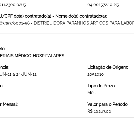
011.2300.0265
04.001572.10-85
/CPF do(a) contratado(a) - Nome do(a) contratado(a):
867.357/0001-58 - DISTRIBUIDORA PARANHOS ARTIGOS PARA LABO
to:
ERIAIS MÉDICO-HOSPITALARES
ncia:
Licitação de Origem:
UN-11 a 24-JUN-12
2052010
o:
Tipo do Prazo:
Mês
r Mensal:
Valor para o Período:
R$ 12,163.00