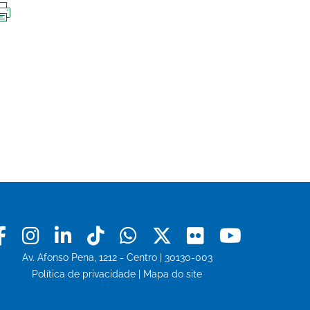
IMPRIMIR
ESTA
PÁGINA
Facebook
Instagram
Linkedin
Tiktok
Whatsapp
X
Flickr
Youtu
Av. Afonso Pena, 1212 - Centro | 30130-003
Política de privacidade
|
Mapa do site