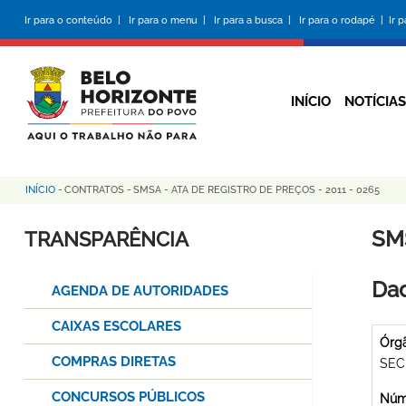
Pular
Ir para o conteúdo |
Ir para o menu |
Ir para a busca |
Ir para o rodapé |
Ir 
para
o
conteúdo
principal
INÍCIO
NOTÍCIAS
INÍCIO
-
CONTRATOS
-
SMSA - ATA DE REGISTRO DE PREÇOS - 2011 - 0265
Trilha
de
SMS
TRANSPARÊNCIA
navegação
Dad
AGENDA DE AUTORIDADES
CAIXAS ESCOLARES
Órg
COMPRAS DIRETAS
SEC
CONCURSOS PÚBLICOS
Núme