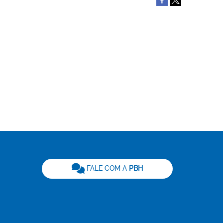
be
FALE COM A
PBH