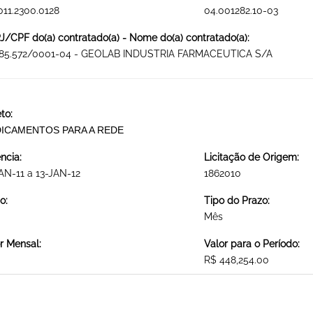
011.2300.0128
04.001282.10-03
/CPF do(a) contratado(a) - Nome do(a) contratado(a):
485.572/0001-04 - GEOLAB INDUSTRIA FARMACEUTICA S/A
to:
ICAMENTOS PARA A REDE
ncia:
Licitação de Origem:
AN-11 a 13-JAN-12
1862010
o:
Tipo do Prazo:
Mês
r Mensal:
Valor para o Período:
R$ 448,254.00