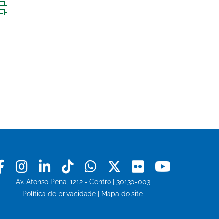
IMPRIMIR
ESTA
PÁGINA
Facebook
Instagram
Linkedin
Tiktok
Whatsapp
X
Flickr
Youtu
Av. Afonso Pena, 1212 - Centro | 30130-003
Política de privacidade
|
Mapa do site