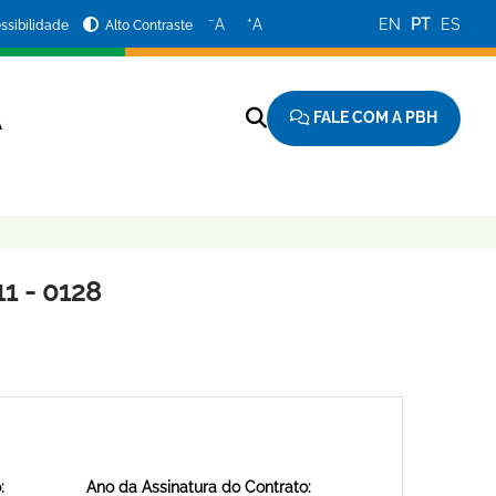
−
+
A
A
EN
PT
ES
ssibilidade
Alto Contraste
FALE COM A PBH
A
1 - 0128
:
Ano da Assinatura do Contrato: