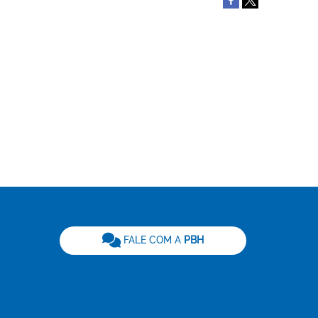
be
FALE COM A
PBH