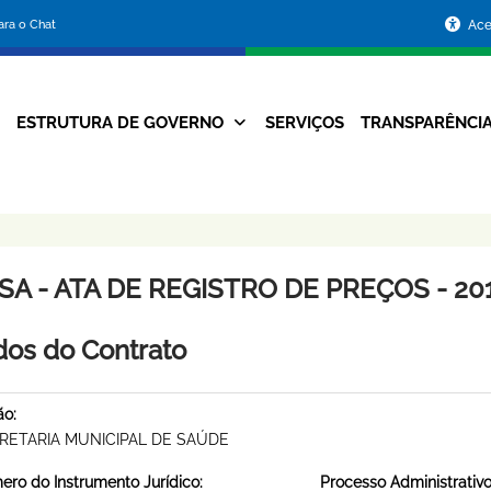
Portal
para o Chat
Ace
da
Prefeitura
ESTRUTURA DE GOVERNO
SERVIÇOS
TRANSPARÊNCI
Navegação
de
Principal
Belo
Horizonte
A - ATA DE REGISTRO DE PREÇOS - 201
os do Contrato
ão:
RETARIA MUNICIPAL DE SAÚDE
ro do Instrumento Jurídico:
Processo Administrativo