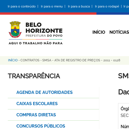
Pular
Ir para o conteúdo |
Ir para o menu |
Ir para a busca |
Ir para o rodapé |
Ir 
para
o
conteúdo
principal
INÍCIO
NOTÍCIAS
INÍCIO
-
CONTRATOS
-
SMSA - ATA DE REGISTRO DE PREÇOS - 2011 - 0128
Trilha
de
SMS
TRANSPARÊNCIA
navegação
Dad
AGENDA DE AUTORIDADES
CAIXAS ESCOLARES
Órg
COMPRAS DIRETAS
SEC
CONCURSOS PÚBLICOS
Núme