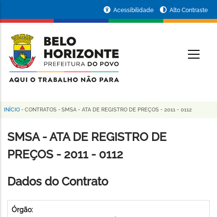
Pular
Portal
Acessibilidade
Alto Contraste
para
da
o
conteúdo
Prefeitura
O
principal
de
Belo
Horizonte
INÍCIO
-
CONTRATOS
-
SMSA - ATA DE REGISTRO DE PREÇOS - 2011 - 0112
Trilha
de
SMSA - ATA DE REGISTRO DE
navegação
PREÇOS - 2011 - 0112
Dados do Contrato
Órgão: