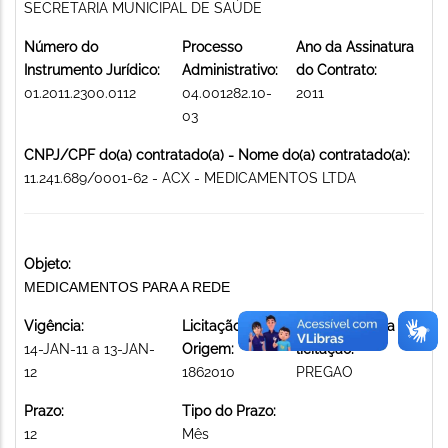
SECRETARIA MUNICIPAL DE SAÚDE
Número do
Processo
Ano da Assinatura
Instrumento Jurídico:
Administrativo:
do Contrato:
01.2011.2300.0112
04.001282.10-
2011
03
CNPJ/CPF do(a) contratado(a) - Nome do(a) contratado(a):
11.241.689/0001-62 - ACX - MEDICAMENTOS LTDA
Objeto:
MEDICAMENTOS PARA A REDE
Vigência:
Licitação de
Modalidade da
14-JAN-11 a 13-JAN-
Origem:
licitação:
12
1862010
PREGAO
Prazo:
Tipo do Prazo:
12
Mês