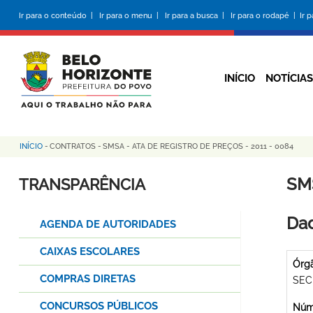
Pular
Ir para o conteúdo |
Ir para o menu |
Ir para a busca |
Ir para o rodapé |
Ir 
para
o
conteúdo
principal
INÍCIO
NOTÍCIAS
INÍCIO
-
CONTRATOS
-
SMSA - ATA DE REGISTRO DE PREÇOS - 2011 - 0084
Trilha
de
SMS
TRANSPARÊNCIA
navegação
Dad
AGENDA DE AUTORIDADES
CAIXAS ESCOLARES
Órg
COMPRAS DIRETAS
SEC
CONCURSOS PÚBLICOS
Núme