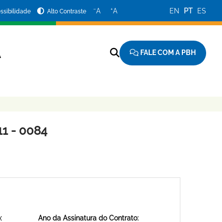
−
+
A
A
EN
PT
ES
ssibilidade
Alto Contraste
FALE COM A PBH
A
1 - 0084
:
Ano da Assinatura do Contrato: