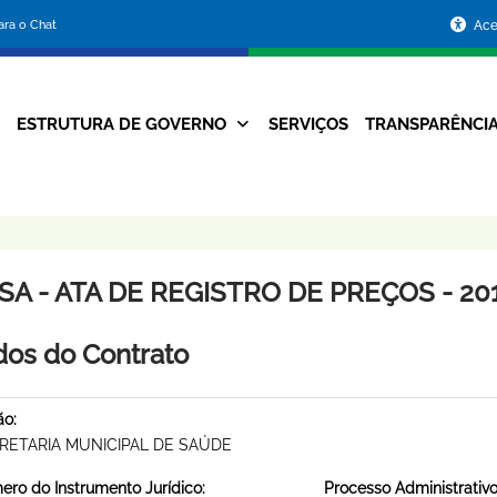
Portal
para o Chat
Ace
da
Prefeitura
ESTRUTURA DE GOVERNO
SERVIÇOS
TRANSPARÊNCI
Navegação
de
Principal
Belo
Horizonte
A - ATA DE REGISTRO DE PREÇOS - 201
os do Contrato
ão:
RETARIA MUNICIPAL DE SAÚDE
ro do Instrumento Jurídico:
Processo Administrativo