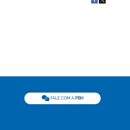
be
FALE COM A
PBH