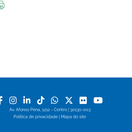
IMPRIMIR
ESTA
PÁGINA
Facebook
Instagram
Linkedin
Tiktok
Whatsapp
X
Flickr
Youtu
Av. Afonso Pena, 1212 - Centro | 30130-003
Política de privacidade
|
Mapa do site