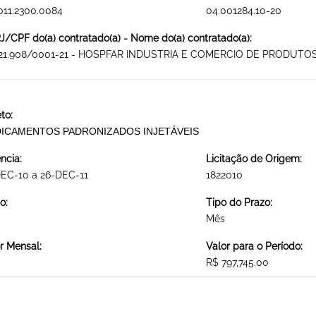
011.2300.0084
04.001284.10-20
/CPF do(a) contratado(a) - Nome do(a) contratado(a):
921.908/0001-21 - HOSPFAR INDUSTRIA E COMERCIO DE PRODUTOS
to:
ICAMENTOS PADRONIZADOS INJETÁVEIS
ncia:
Licitação de Origem:
DEC-10 a 26-DEC-11
1822010
o:
Tipo do Prazo:
Mês
r Mensal:
Valor para o Período:
R$ 797,745.00