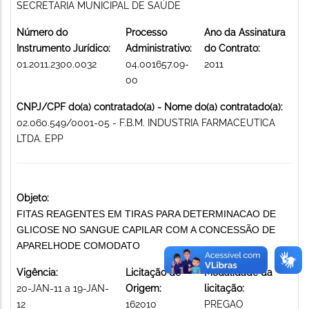
SECRETARIA MUNICIPAL DE SAÚDE
Número do
Processo
Ano da Assinatura
Instrumento Jurídico:
Administrativo:
do Contrato:
01.2011.2300.0032
04.001657.09-
2011
00
CNPJ/CPF do(a) contratado(a) - Nome do(a) contratado(a):
02.060.549/0001-05 - F.B.M. INDUSTRIA FARMACEUTICA
LTDA. EPP
Objeto:
FITAS REAGENTES EM TIRAS PARA DETERMINACAO DE
GLICOSE NO SANGUE CAPILAR COM A CONCESSÃO DE
APARELHODE COMODATO
Vigência:
Licitação de
Modalidade da
20-JAN-11 a 19-JAN-
Origem:
licitação:
12
162010
PREGAO