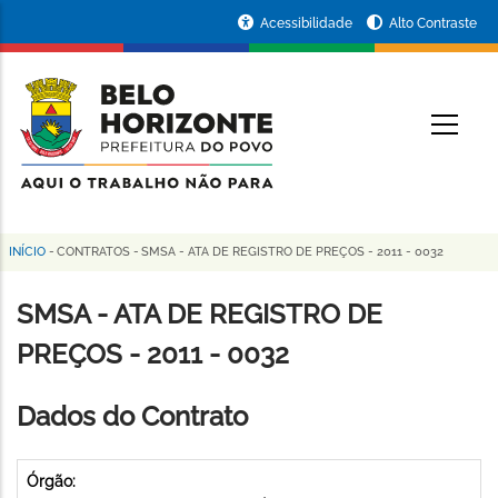
Pular
Portal
Acessibilidade
Alto Contraste
para
da
o
conteúdo
Prefeitura
O
principal
de
Belo
Horizonte
INÍCIO
-
CONTRATOS
-
SMSA - ATA DE REGISTRO DE PREÇOS - 2011 - 0032
Trilha
de
SMSA - ATA DE REGISTRO DE
navegação
PREÇOS - 2011 - 0032
Dados do Contrato
Órgão: