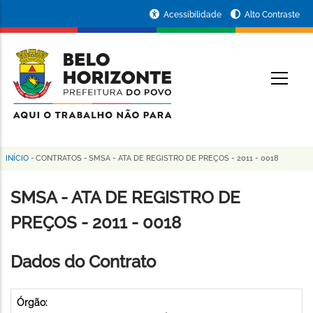
Pular
Portal
Acessibilidade
Alto Contraste
para
da
o
conteúdo
Prefeitura
O
principal
de
Belo
Horizonte
INÍCIO
-
CONTRATOS
-
SMSA - ATA DE REGISTRO DE PREÇOS - 2011 - 0018
Trilha
de
SMSA - ATA DE REGISTRO DE
navegação
PREÇOS - 2011 - 0018
Dados do Contrato
Órgão: