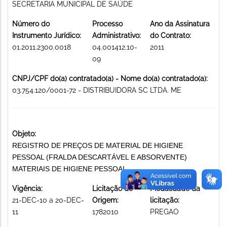
SECRETARIA MUNICIPAL DE SAÚDE
Número do
Processo
Ano da Assinatura
Instrumento Jurídico:
Administrativo:
do Contrato:
01.2011.2300.0018
04.001412.10-
2011
09
CNPJ/CPF do(a) contratado(a) - Nome do(a) contratado(a):
03.754.120/0001-72 - DISTRIBUIDORA SC LTDA. ME
Objeto:
REGISTRO DE PREÇOS DE MATERIAL DE HIGIENE
PESSOAL (FRALDA DESCARTÁVEL E ABSORVENTE)
MATERIAIS DE HIGIENE PESSOAL
Vigência:
Licitação de
Modalidade da
21-DEC-10 a 20-DEC-
Origem:
licitação:
11
1782010
PREGAO