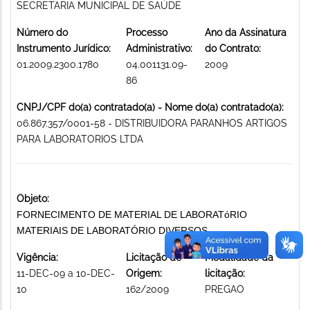
SECRETARIA MUNICIPAL DE SAÚDE
Número do
Processo
Ano da Assinatura
Instrumento Jurídico:
Administrativo:
do Contrato:
01.2009.2300.1780
04.001131.09-
2009
86
CNPJ/CPF do(a) contratado(a) - Nome do(a) contratado(a):
06.867.357/0001-58 - DISTRIBUIDORA PARANHOS ARTIGOS
PARA LABORATORIOS LTDA
Objeto:
FORNECIMENTO DE MATERIAL DE LABORATóRIO
MATERIAIS DE LABORATÓRIO DIVERSOS
Vigência:
Licitação de
Modalidade da
11-DEC-09 a 10-DEC-
Origem:
licitação:
10
162/2009
PREGAO