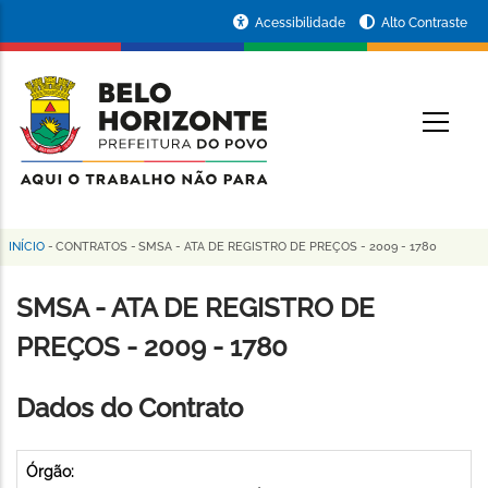
Pular
Portal
Acessibilidade
Alto Contraste
para
da
o
conteúdo
Prefeitura
O
principal
de
Belo
Horizonte
INÍCIO
-
CONTRATOS
-
SMSA - ATA DE REGISTRO DE PREÇOS - 2009 - 1780
Trilha
de
SMSA - ATA DE REGISTRO DE
navegação
PREÇOS - 2009 - 1780
Dados do Contrato
Órgão: