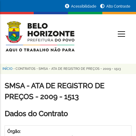
Pular
Portal
Acessibilidade
Alto Contraste
para
da
o
conteúdo
Prefeitura
O
principal
de
Belo
Horizonte
INÍCIO
-
CONTRATOS
-
SMSA - ATA DE REGISTRO DE PREÇOS - 2009 - 1513
Trilha
de
SMSA - ATA DE REGISTRO DE
navegação
PREÇOS - 2009 - 1513
Dados do Contrato
Órgão: