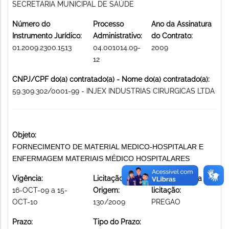
SECRETARIA MUNICIPAL DE SAÚDE
Número do
Processo
Ano da Assinatura
Instrumento Jurídico:
Administrativo:
do Contrato:
01.2009.2300.1513
04.001014.09-
2009
12
CNPJ/CPF do(a) contratado(a) - Nome do(a) contratado(a):
59.309.302/0001-99 - INJEX INDUSTRIAS CIRURGICAS LTDA
Objeto:
FORNECIMENTO DE MATERIAL MEDICO-HOSPITALAR E
ENFERMAGEM MATERIAIS MÉDICO HOSPITALARES
Vigência:
Licitação de
Modalidade da
16-OCT-09 a 15-
Origem:
licitação:
OCT-10
130/2009
PREGAO
Prazo:
Tipo do Prazo: