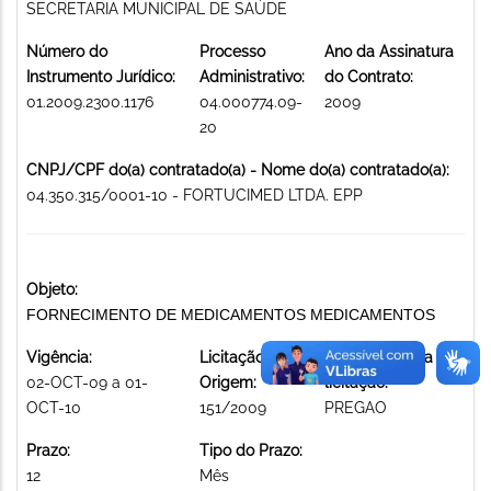
SECRETARIA MUNICIPAL DE SAÚDE
Número do
Processo
Ano da Assinatura
Instrumento Jurídico:
Administrativo:
do Contrato:
01.2009.2300.1176
04.000774.09-
2009
20
CNPJ/CPF do(a) contratado(a) - Nome do(a) contratado(a):
04.350.315/0001-10 - FORTUCIMED LTDA. EPP
Objeto:
FORNECIMENTO DE MEDICAMENTOS MEDICAMENTOS
Vigência:
Licitação de
Modalidade da
02-OCT-09 a 01-
Origem:
licitação:
OCT-10
151/2009
PREGAO
Prazo:
Tipo do Prazo:
12
Mês