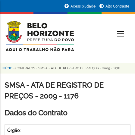
Pular
Portal
Acessibilidade
Alto Contraste
para
da
o
conteúdo
Prefeitura
O
principal
de
Belo
Horizonte
INÍCIO
-
CONTRATOS
-
SMSA - ATA DE REGISTRO DE PREÇOS - 2009 - 1176
Trilha
de
SMSA - ATA DE REGISTRO DE
navegação
PREÇOS - 2009 - 1176
Dados do Contrato
Órgão: