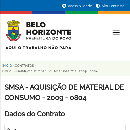
Pular
Portal
Acessibilidade
Alto Contraste
para
da
o
conteúdo
Prefeitura
O
principal
de
Belo
Horizonte
INÍCIO
-
CONTRATOS
-
Trilha
SMSA - AQUISIÇÃO DE MATERIAL DE CONSUMO - 2009 - 0804
de
SMSA - AQUISIÇÃO DE MATERIAL DE
navegação
CONSUMO - 2009 - 0804
Dados do Contrato