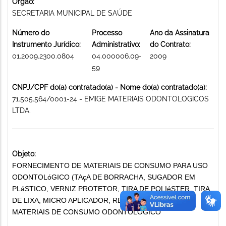
Órgão:
SECRETARIA MUNICIPAL DE SAÚDE
Número do
Processo
Ano da Assinatura
Instrumento Jurídico:
Administrativo:
do Contrato:
01.2009.2300.0804
04.000006.09-
2009
59
CNPJ/CPF do(a) contratado(a) - Nome do(a) contratado(a):
71.505.564/0001-24 - EMIGE MATERIAIS ODONTOLOGICOS
LTDA.
Objeto:
FORNECIMENTO DE MATERIAIS DE CONSUMO PARA USO
ODONTOLóGICO (TAçA DE BORRACHA, SUGADOR EM
PLáSTICO, VERNIZ PROTETOR, TIRA DE POLIéSTER, TIRA
DE LIXA, MICRO APLICADOR, RESINA E OUTROS)
MATERIAIS DE CONSUMO ODONTOLÓGICO