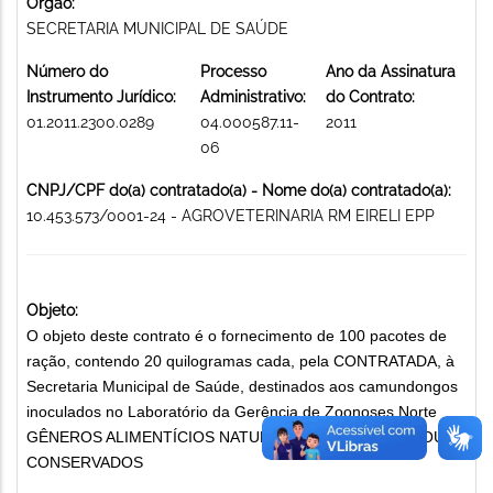
Órgão:
SECRETARIA MUNICIPAL DE SAÚDE
Número do
Processo
Ano da Assinatura
Instrumento Jurídico:
Administrativo:
do Contrato:
01.2011.2300.0289
04.000587.11-
2011
06
CNPJ/CPF do(a) contratado(a) - Nome do(a) contratado(a):
10.453.573/0001-24 - AGROVETERINARIA RM EIRELI EPP
Objeto:
O objeto deste contrato é o fornecimento de 100 pacotes de
ração, contendo 20 quilogramas cada, pela CONTRATADA, à
Secretaria Municipal de Saúde, destinados aos camundongos
inoculados no Laboratório da Gerência de Zoonoses Norte
GÊNEROS ALIMENTÍCIOS NATURAIS, BENEFICIADOS OU
CONSERVADOS