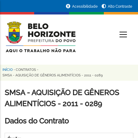
Pular
Portal
Acessibilidade
Alto Contraste
para
da
o
conteúdo
Prefeitura
O
principal
de
Belo
Horizonte
INÍCIO
-
CONTRATOS
-
Trilha
SMSA - AQUISIÇÃO DE GÊNEROS ALIMENTÍCIOS - 2011 - 0289
de
SMSA - AQUISIÇÃO DE GÊNEROS
navegação
ALIMENTÍCIOS - 2011 - 0289
Dados do Contrato