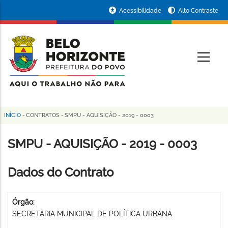
Pular
Portal
Acessibilidade
Alto Contraste
para
da
o
conteúdo
Prefeitura
O
principal
de
Belo
Horizonte
INÍCIO
-
CONTRATOS
-
SMPU - AQUISIÇÃO - 2019 - 0003
Trilha
de
SMPU - AQUISIÇÃO - 2019 - 0003
navegação
Dados do Contrato
Órgão:
SECRETARIA MUNICIPAL DE POLÍTICA URBANA