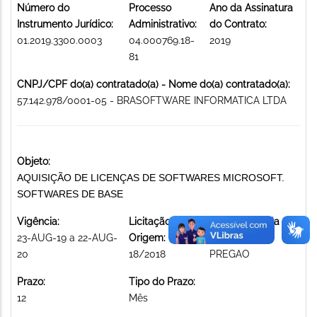
Número do
Processo
Ano da Assinatura
Instrumento Jurídico:
Administrativo:
do Contrato:
01.2019.3300.0003
04.000769.18-
2019
81
CNPJ/CPF do(a) contratado(a) - Nome do(a) contratado(a):
57.142.978/0001-05 - BRASOFTWARE INFORMATICA LTDA
Objeto:
AQUISIÇÃO DE LICENÇAS DE SOFTWARES MICROSOFT.
SOFTWARES DE BASE
Vigência:
Licitação de
Modalidade da
23-AUG-19 a 22-AUG-
Origem:
licitação:
20
18/2018
PREGAO
Prazo:
Tipo do Prazo:
12
Mês