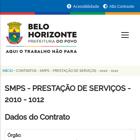
Pular
Portal
Acessibilidade
Alto Contraste
para
da
o
conteúdo
Prefeitura
O
principal
de
Belo
Horizonte
INÍCIO
-
CONTRATOS
-
SMPS - PRESTAÇÃO DE SERVIÇOS - 2010 - 1012
Trilha
de
SMPS - PRESTAÇÃO DE SERVIÇOS -
navegação
2010 - 1012
Dados do Contrato
Órgão: