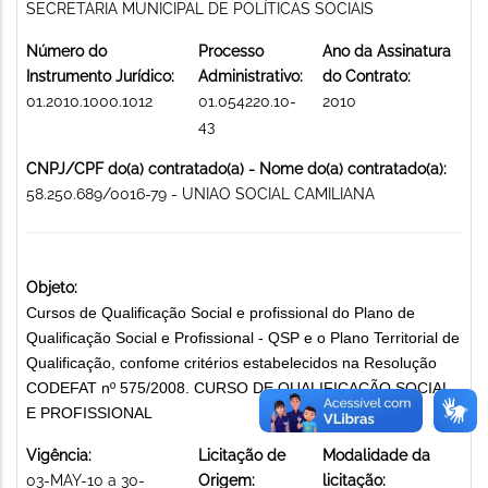
SECRETARIA MUNICIPAL DE POLÍTICAS SOCIAIS
Número do
Processo
Ano da Assinatura
Instrumento Jurídico:
Administrativo:
do Contrato:
01.2010.1000.1012
01.054220.10-
2010
43
CNPJ/CPF do(a) contratado(a) - Nome do(a) contratado(a):
58.250.689/0016-79 - UNIAO SOCIAL CAMILIANA
Objeto:
Cursos de Qualificação Social e profissional do Plano de
Qualificação Social e Profissional - QSP e o Plano Territorial de
Qualificação, confome critérios estabelecidos na Resolução
CODEFAT nº 575/2008. CURSO DE QUALIFICAÇÃO SOCIAL
E PROFISSIONAL
Vigência:
Licitação de
Modalidade da
03-MAY-10 a 30-
Origem:
licitação: