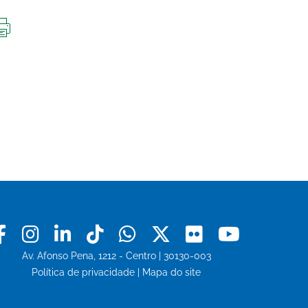
IMPRIMIR
ESTA
PÁGINA
Facebook
Instagram
Linkedin
Tiktok
Whatsapp
X
Flickr
Youtu
Av. Afonso Pena, 1212 - Centro | 30130-003
Política de privacidade
|
Mapa do site