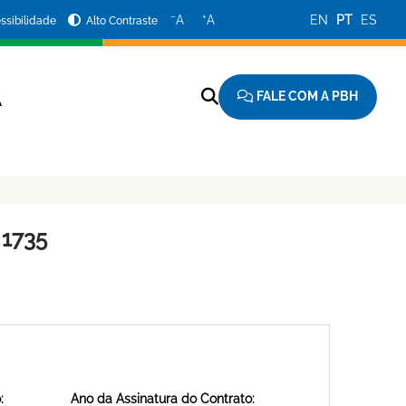
−
+
A
A
EN
PT
ES
ssibilidade
Alto Contraste
FALE COM A PBH
A
 1735
:
Ano da Assinatura do Contrato: