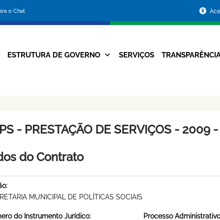
Portal
para o Chat
Ace
da
Prefeitura
ESTRUTURA DE GOVERNO
SERVIÇOS
TRANSPARÊNCI
Navegação
de
Principal
Belo
Horizonte
PS - PRESTAÇÃO DE SERVIÇOS - 2009 -
os do Contrato
ão:
RETARIA MUNICIPAL DE POLÍTICAS SOCIAIS
ro do Instrumento Jurídico:
Processo Administrativo