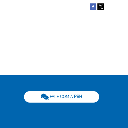
be
FALE COM A
PBH