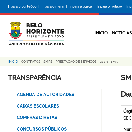
Pular
Ir para o conteúdo |
Ir para o menu |
Ir para a busca |
Ir para o rodapé |
Ir 
para
o
conteúdo
principal
INÍCIO
NOTÍCIAS
INÍCIO
-
CONTRATOS
-
SMPS - PRESTAÇÃO DE SERVIÇOS - 2009 - 1735
Trilha
de
SM
TRANSPARÊNCIA
navegação
Dad
AGENDA DE AUTORIDADES
CAIXAS ESCOLARES
Órg
COMPRAS DIRETAS
SEC
CONCURSOS PÚBLICOS
Núme