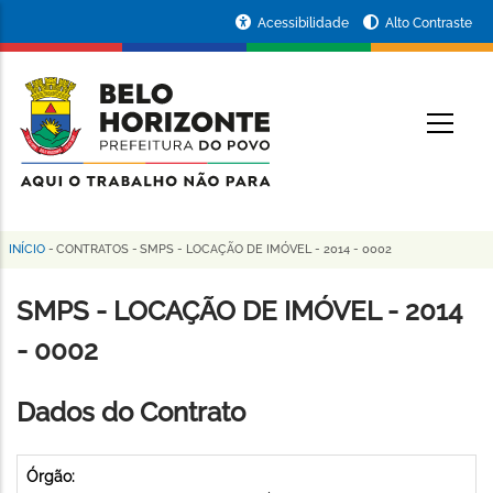
Pular
Portal
Acessibilidade
Alto Contraste
para
da
o
conteúdo
Prefeitura
O
principal
de
Belo
Horizonte
INÍCIO
-
CONTRATOS
-
SMPS - LOCAÇÃO DE IMÓVEL - 2014 - 0002
Trilha
de
SMPS - LOCAÇÃO DE IMÓVEL - 2014
navegação
- 0002
Dados do Contrato
Órgão: