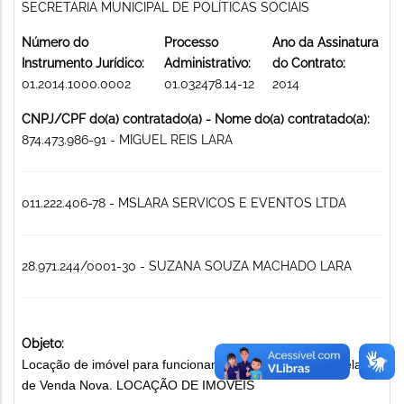
SECRETARIA MUNICIPAL DE POLÍTICAS SOCIAIS
Número do
Processo
Ano da Assinatura
Instrumento Jurídico:
Administrativo:
do Contrato:
01.2014.1000.0002
01.032478.14-12
2014
CNPJ/CPF do(a) contratado(a) - Nome do(a) contratado(a):
874.473.986-91 - MIGUEL REIS LARA
011.222.406-78 - MSLARA SERVICOS E EVENTOS LTDA
28.971.244/0001-30 - SUZANA SOUZA MACHADO LARA
Objeto:
Locação de imóvel para funcionamento do Conselho Tutelar
de Venda Nova. LOCAÇÃO DE IMÓVEIS