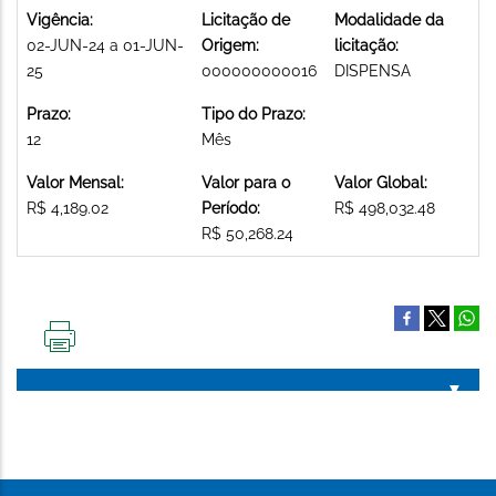
Vigência:
Licitação de
Modalidade da
02-JUN-24 a 01-JUN-
Origem:
licitação:
25
000000000016
DISPENSA
Prazo:
Tipo do Prazo:
12
Mês
Valor Mensal:
Valor para o
Valor Global:
R$ 4,189.02
Período:
R$ 498,032.48
R$ 50,268.24
IMPRIMIR
ESTA
PÁGINA