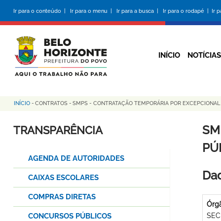
Pular
Ir para o conteúdo |
Ir para o menu |
Ir para a busca |
Ir para o rodapé |
Ir 
para
o
conteúdo
principal
INÍCIO
NOTÍCIAS
INÍCIO
-
CONTRATOS
-
SMPS - CONTRATAÇÃO TEMPORÁRIA POR EXCEPCIONAL I
Trilha
de
SM
TRANSPARÊNCIA
navegação
PÚB
AGENDA DE AUTORIDADES
Dad
CAIXAS ESCOLARES
COMPRAS DIRETAS
Órg
CONCURSOS PÚBLICOS
SEC