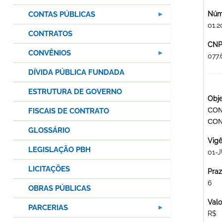
CONTAS PÚBLICAS
Núme
01.2
CONTRATOS
CNPJ
CONVÊNIOS
077
DÍVIDA PÚBLICA FUNDADA
ESTRUTURA DE GOVERNO
Obje
CON
FISCAIS DE CONTRATO
CON
GLOSSÁRIO
Vigê
LEGISLAÇÃO PBH
01-J
LICITAÇÕES
Praz
6
OBRAS PÚBLICAS
Valo
PARCERIAS
R$