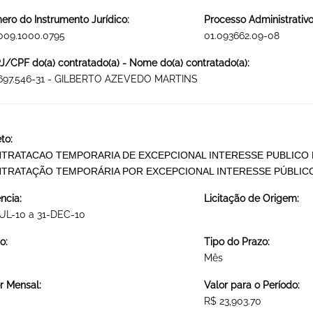
ro do Instrumento Jurídico:
Processo Administrativo
009.1000.0795
01.093662.09-08
/CPF do(a) contratado(a) - Nome do(a) contratado(a):
.697.546-31 - GILBERTO AZEVEDO MARTINS
to:
TRATACAO TEMPORARIA DE EXCEPCIONAL INTERESSE PUBLICO P
TRATAÇÃO TEMPORÁRIA POR EXCEPCIONAL INTERESSE PÚBLIC
ncia:
Licitação de Origem:
UL-10 a 31-DEC-10
o:
Tipo do Prazo:
Mês
r Mensal:
Valor para o Período:
R$ 23,903.70