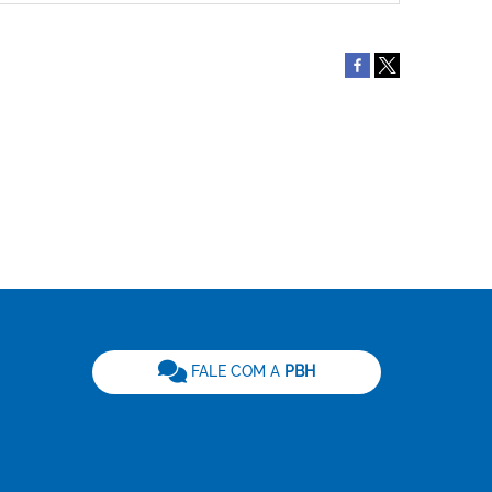
be
FALE COM A
PBH