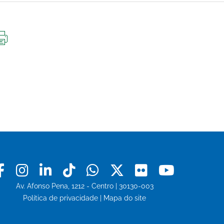
IMPRIMIR
ESTA
PÁGINA
Facebook
Instagram
Linkedin
Tiktok
Whatsapp
X
Flickr
Youtu
Av. Afonso Pena, 1212 - Centro | 30130-003
Política de privacidade
|
Mapa do site