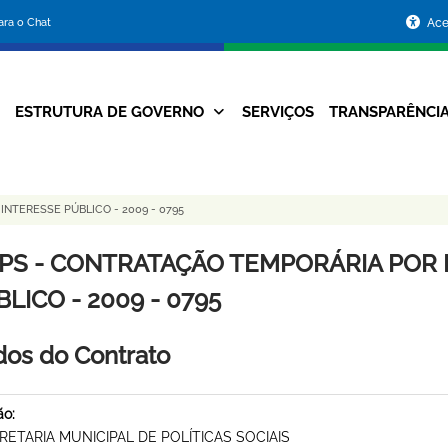
Portal
para o Chat
Ace
da
Prefeitura
ESTRUTURA DE GOVERNO
SERVIÇOS
TRANSPARÊNCI
Navegação
de
Principal
Belo
NTERESSE PÚBLICO - 2009 - 0795
Horizonte
PS - CONTRATAÇÃO TEMPORÁRIA POR 
LICO - 2009 - 0795
os do Contrato
ão:
RETARIA MUNICIPAL DE POLÍTICAS SOCIAIS