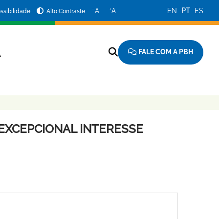
−
+
A
A
EN
PT
ES
ssibilidade
Alto Contraste
FALE COM A PBH
A
EXCEPCIONAL INTERESSE