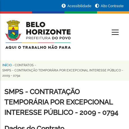
Pular
Portal
Acessibilidade
Alto Contraste
para
da
o
conteúdo
Prefeitura
O
principal
de
Belo
Horizonte
INÍCIO
-
CONTRATOS
-
Trilha
SMPS - CONTRATAÇÃO TEMPORÁRIA POR EXCEPCIONAL INTERESSE PÚBLICO -
2009 - 0794
de
navegação
SMPS - CONTRATAÇÃO
TEMPORÁRIA POR EXCEPCIONAL
INTERESSE PÚBLICO - 2009 - 0794
Dados do Contrato