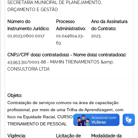
SECRETARIA MUNICIPAL DE PLANEJAMENTO,
ORÇAMENTO E GESTÃO
Número do
Processo
Ano da Assinatura
Instrumento Jurídico:
Administrativo:
do Contrato:
01.2023.0600.0017
01.044604.23-
2023
63
CNPJ/CPF do(a) contratado(a) - Nome do(a) contratado(a):
43.953.311/0001-88 - MAHIN TREINAMENTOS &amp;
CONSULTORIA LTDA
Objeto:
Contratação de serviços comuns na área de capacitação
profissional, por meio de uma Trilha de Aprendizagem, com
foco na Equidade Racial, CURSOS, SELEÇÃO E
TREINAMENTO DE PESSOAL
Vigência:
Licitação de
Modalidade da