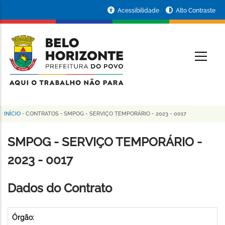
Pular
Portal
Acessibilidade
Alto Contraste
para
da
o
conteúdo
Prefeitura
O
principal
de
Belo
Horizonte
INÍCIO
-
CONTRATOS
-
SMPOG - SERVIÇO TEMPORÁRIO - 2023 - 0017
Trilha
de
SMPOG - SERVIÇO TEMPORÁRIO -
navegação
2023 - 0017
Dados do Contrato
Órgão: