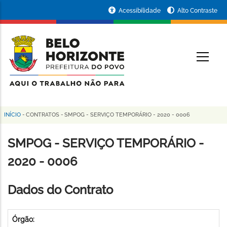
Pular
Portal
Acessibilidade
Alto Contraste
para
da
o
conteúdo
Prefeitura
O
principal
de
Belo
Horizonte
INÍCIO
-
CONTRATOS
-
SMPOG - SERVIÇO TEMPORÁRIO - 2020 - 0006
Trilha
de
SMPOG - SERVIÇO TEMPORÁRIO -
navegação
2020 - 0006
Dados do Contrato
Órgão: