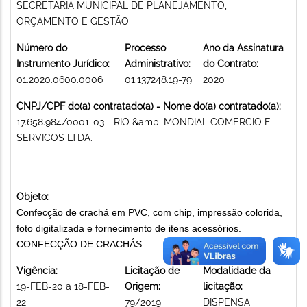
SECRETARIA MUNICIPAL DE PLANEJAMENTO,
ORÇAMENTO E GESTÃO
Número do
Processo
Ano da Assinatura
Instrumento Jurídico:
Administrativo:
do Contrato:
01.2020.0600.0006
01.137248.19-79
2020
CNPJ/CPF do(a) contratado(a) - Nome do(a) contratado(a):
17.658.984/0001-03 - RIO &amp; MONDIAL COMERCIO E
SERVICOS LTDA.
Objeto:
Confecção de crachá em PVC, com chip, impressão colorida,
foto digitalizada e fornecimento de itens acessórios.
CONFECÇÃO DE CRACHÁS
Vigência:
Licitação de
Modalidade da
19-FEB-20 a 18-FEB-
Origem:
licitação:
22
79/2019
DISPENSA