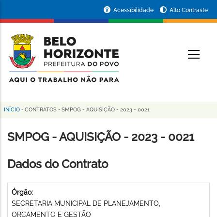
Pular
Portal
Acessibilidade
Alto Contraste
para
da
o
conteúdo
Prefeitura
O
principal
de
Belo
Horizonte
INÍCIO
-
CONTRATOS
-
SMPOG - AQUISIÇÃO - 2023 - 0021
Trilha
de
SMPOG - AQUISIÇÃO - 2023 - 0021
navegação
Dados do Contrato
Órgão:
SECRETARIA MUNICIPAL DE PLANEJAMENTO,
ORÇAMENTO E GESTÃO