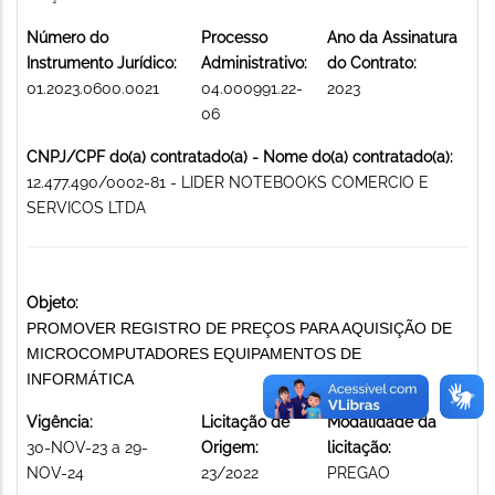
Número do
Processo
Ano da Assinatura
Instrumento Jurídico:
Administrativo:
do Contrato:
01.2023.0600.0021
04.000991.22-
2023
06
CNPJ/CPF do(a) contratado(a) - Nome do(a) contratado(a):
12.477.490/0002-81 - LIDER NOTEBOOKS COMERCIO E
SERVICOS LTDA
Objeto:
PROMOVER REGISTRO DE PREÇOS PARA AQUISIÇÃO DE
MICROCOMPUTADORES EQUIPAMENTOS DE
INFORMÁTICA
Vigência:
Licitação de
Modalidade da
30-NOV-23 a 29-
Origem:
licitação:
NOV-24
23/2022
PREGAO