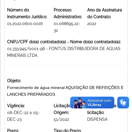
Número do
Processo
Ano da Assinatura
Instrumento Jurídico:
Administrativo:
do Contrato:
01.2022.0600.0016
01.068695.22-
2022
32
CNPJ/CPF do(a) contratado(a) - Nome do(a) contratado(a):
01.333.945/0001-98 - FONTUS DISTRIBUIDORA DE AGUAS
MINERAIS LTDA.
Objeto:
Fornecimento de água mineral AQUISIÇÃO DE REFEIÇÕES E
LANCHES PREPARADOS
Vigência:
Licitação de
Modalidade da
06-DEC-22 a 05-
Origem:
licitação:
DEC-23
51/2022
DISPENSA
Prazo:
Tipo do Prazo: