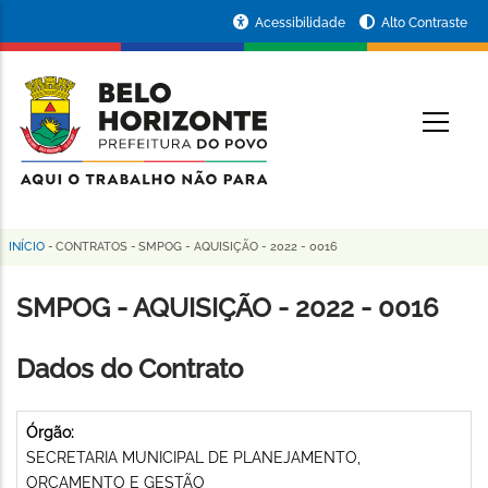
Pular
Portal
Acessibilidade
Alto Contraste
para
da
o
conteúdo
Prefeitura
O
principal
de
Belo
Horizonte
INÍCIO
-
CONTRATOS
-
SMPOG - AQUISIÇÃO - 2022 - 0016
Trilha
de
SMPOG - AQUISIÇÃO - 2022 - 0016
navegação
Dados do Contrato
Órgão:
SECRETARIA MUNICIPAL DE PLANEJAMENTO,
ORÇAMENTO E GESTÃO